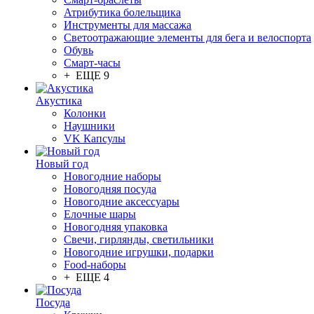
Атрибутика болельщика
Инструменты для массажа
Светоотражающие элементы для бега и велоспорта
Обувь
Смарт-часы
+ ЕЩЕ 9
Акустика
Колонки
Наушники
VK Капсулы
Новый год
Новогодние наборы
Новогодняя посуда
Новогодние аксессуары
Елочные шары
Новогодняя упаковка
Свечи, гирлянды, светильники
Новогодние игрушки, подарки
Food-наборы
+ ЕЩЕ 4
Посуда