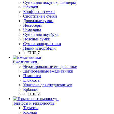
Сумки для покупок, шопперы
Рюкзаки
Конференц-сумки
Спортивные сумки
Дорожные сумки
Несессеры
Чемоданы
Сумки для ноутбука
Поясные сумки
Сумки-холодильники
Папки и портфели
+ ЕЩЕ 7
Ежедневники
Недатированные ежедневники
Датированные ежедневники
Планинги
Блокноты
Упаковка для ежедневников
Bplanner
+ ЕЩЕ 2
Термосы и термопосуда
Термосы
Коферы