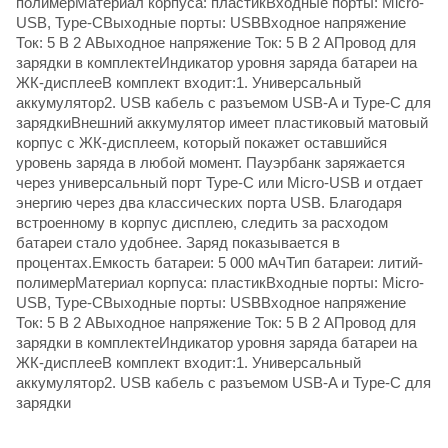
полимерМатериал корпуса: пластикВходные порты: Micro-
USB, Type-CВыходные порты: USBВходное напряжение
Ток: 5 В 2 AВыходное напряжение Ток: 5 В 2 AПровод для
зарядки в комплектеИндикатор уровня заряда батареи на
ЖК-дисплееВ комплект входит:1. Универсальный
аккумулятор2. USB кабель с разъемом USB-A и Type-C для
зарядкиВнешний аккумулятор имеет пластиковый матовый
корпус с ЖК-дисплеем, который покажет оставшийся
уровень заряда в любой момент. Пауэрбанк заряжается
через универсальный порт Type-C или Micro-USB и отдает
энергию через два классических порта USB. Благодаря
встроенному в корпус дисплею, следить за расходом
батареи стало удобнее. Заряд показывается в
процентах.Емкость батареи: 5 000 мАчТип батареи: литий-
полимерМатериал корпуса: пластикВходные порты: Micro-
USB, Type-CВыходные порты: USBВходное напряжение
Ток: 5 В 2 AВыходное напряжение Ток: 5 В 2 AПровод для
зарядки в комплектеИндикатор уровня заряда батареи на
ЖК-дисплееВ комплект входит:1. Универсальный
аккумулятор2. USB кабель с разъемом USB-A и Type-C для
зарядки