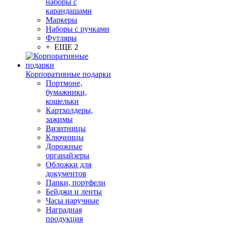
наборы с
карандашами
Маркеры
Наборы с ручками
Футляры
+ ЕЩЕ 2
Корпоративные подарки
Портмоне,
бумажники,
кошельки
Картхолдеры,
зажимы
Визитницы
Ключницы
Дорожные
органайзеры
Обложки для
документов
Папки, портфели
Бейджи и ленты
Часы наручные
Наградная
продукция