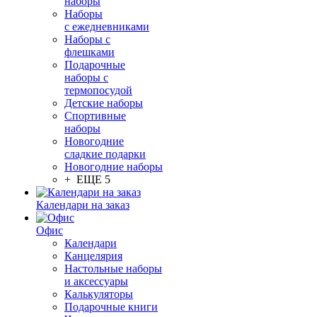
наборы
Наборы
с ежедневниками
Наборы с
флешками
Подарочные
наборы с
термопосудой
Детские наборы
Спортивные
наборы
Новогодние
сладкие подарки
Новогодние наборы
+ ЕЩЕ 5
Календари на заказ
Офис
Календари
Канцелярия
Настольные наборы
и аксессуары
Калькуляторы
Подарочные книги