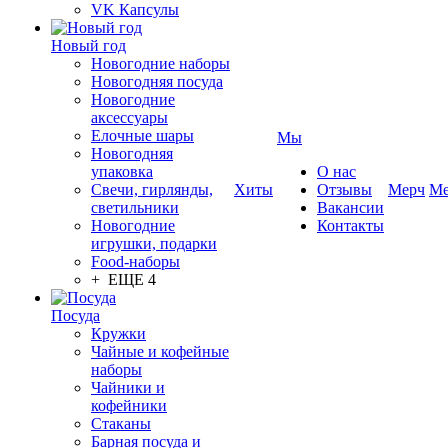
VK Капсулы
Новый год
Новогодние наборы
Новогодняя посуда
Новогодние
аксессуары
Елочные шары
Мы
Новогодняя
упаковка
О нас
Свечи, гирлянды,
Хиты
Отзывы
Мерч
Ме
светильники
Вакансии
Новогодние
Контакты
игрушки, подарки
Food-наборы
+ ЕЩЕ 4
Посуда
Кружки
Чайные и кофейные
наборы
Чайники и
кофейники
Стаканы
Барная посуда и