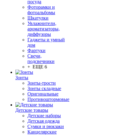
посуда
Фоторамки и
фотоальбомы
Шкатулки
Увлажнители,
ароматизаторы,
диффузоры
Гаджеты и умный
дом
Фартуки
Свечи,
подсвечники
+ ЕЩЕ 6
Зонты
Зонты-трости
Зонты складные
Оригинальные
Противоштормовые
Детские товары
Детские наборы
Детская одежда
Сумки и рюкзаки
Канцелярские