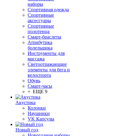
наборы
Спортивная одежда
Спортивные
аксессуары
Спортивные
полотенца
Смарт-браслеты
Атрибутика
болельщика
Инструменты для
массажа
Светоотражающие
элементы для бега и
велоспорта
Обувь
Смарт-часы
+ ЕЩЕ 9
Акустика
Колонки
Наушники
VK Капсулы
Новый год
Новогодние наборы