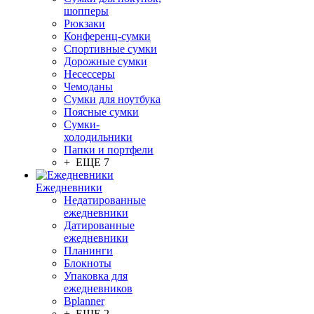
шопперы
Рюкзаки
Конференц-сумки
Спортивные сумки
Дорожные сумки
Несессеры
Чемоданы
Сумки для ноутбука
Поясные сумки
Сумки-
холодильники
Папки и портфели
+ ЕЩЕ 7
Ежедневники
Недатированные
ежедневники
Датированные
ежедневники
Планинги
Блокноты
Упаковка для
ежедневников
Bplanner
+ ЕЩЕ 2