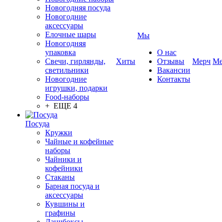
Новогодняя посуда
Новогодние
аксессуары
Елочные шары
Мы
Новогодняя
упаковка
О нас
Свечи, гирлянды,
Хиты
Отзывы
Мерч
Ме
светильники
Вакансии
Новогодние
Контакты
игрушки, подарки
Food-наборы
+ ЕЩЕ 4
Посуда
Кружки
Чайные и кофейные
наборы
Чайники и
кофейники
Стаканы
Барная посуда и
аксессуары
Кувшины и
графины
Ланчбоксы