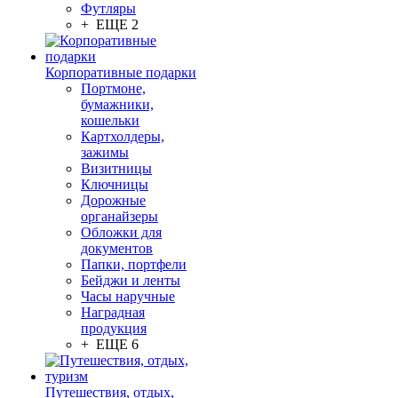
Футляры
+ ЕЩЕ 2
Корпоративные подарки
Портмоне,
бумажники,
кошельки
Картхолдеры,
зажимы
Визитницы
Ключницы
Дорожные
органайзеры
Обложки для
документов
Папки, портфели
Бейджи и ленты
Часы наручные
Наградная
продукция
+ ЕЩЕ 6
Путешествия, отдых,