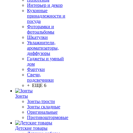
Интерьер и декор
Кухонные
принадлежности и
посуда
Фоторамки и
фотоальбомы
Шкатулки
Увлажнители,
ароматизаторы,
диффузоры
Гаджеты и умный
дом
Фартуки
Свечи,
подсвечники
+ ЕЩЕ 6
Зонты
Зонты-трости
Зонты складные
Оригинальные
Противоштормовые
Детские товары