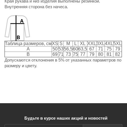
Края рукава и низ изделия выполнены резинкой.
Внутренняя сторона без начеса.
Таблица размеров, см
XS
S
M
L
XL
XXL
3XL
4XL
5XL
A
50
53
56,5
60
63,5
67
71
75
79
B
69
71
73
75
77
79
80
81
82
Допускаются отклонения в 5% от указанных параметров по
размеру и цвету.
Будьте в курсе наших акций и новостей