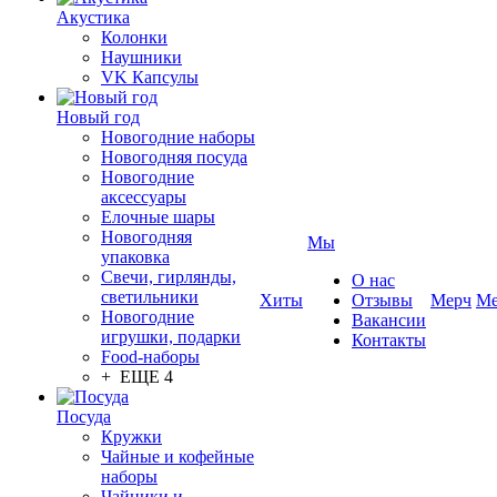
Акустика
Колонки
Наушники
VK Капсулы
Новый год
Новогодние наборы
Новогодняя посуда
Новогодние
аксессуары
Елочные шары
Новогодняя
Мы
упаковка
Свечи, гирлянды,
О нас
светильники
Хиты
Отзывы
Мерч
Ме
Новогодние
Вакансии
игрушки, подарки
Контакты
Food-наборы
+ ЕЩЕ 4
Посуда
Кружки
Чайные и кофейные
наборы
Чайники и