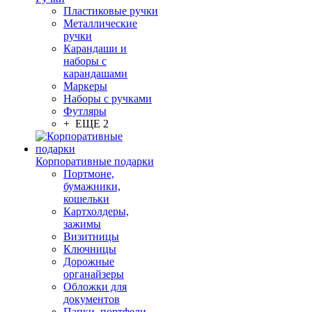
Пластиковые ручки
Металлические
ручки
Карандаши и
наборы с
карандашами
Маркеры
Наборы с ручками
Футляры
+ ЕЩЕ 2
Корпоративные подарки
Портмоне,
бумажники,
кошельки
Картхолдеры,
зажимы
Визитницы
Ключницы
Дорожные
органайзеры
Обложки для
документов
Папки, портфели