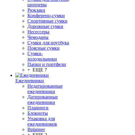
шопперы
Рюкзаки
Конференц-сумки
Спортивные сумки
Дорожные сумки
Несессеры
Чемоданы
Сумки для ноутбука
Поясные сумки
Сумки-
холодильники
Папки и портфели
+ ЕЩЕ 7
Ежедневники
Недатированные
ежедневники
Датированные
ежедневники
Планинги
Блокноты
Упаковка для
ежедневников
Bplanner
+ ЕЩЕ 2