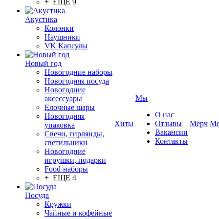
+ ЕЩЕ 9
Акустика
Колонки
Наушники
VK Капсулы
Новый год
Новогодние наборы
Новогодняя посуда
Новогодние
Мы
аксессуары
Елочные шары
О нас
Новогодняя
Хиты
Отзывы
Мерч
Ме
упаковка
Вакансии
Свечи, гирлянды,
Контакты
светильники
Новогодние
игрушки, подарки
Food-наборы
+ ЕЩЕ 4
Посуда
Кружки
Чайные и кофейные