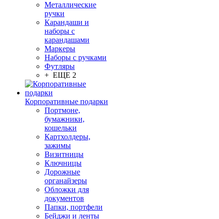
Металлические
ручки
Карандаши и
наборы с
карандашами
Маркеры
Наборы с ручками
Футляры
+ ЕЩЕ 2
Корпоративные подарки
Портмоне,
бумажники,
кошельки
Картхолдеры,
зажимы
Визитницы
Ключницы
Дорожные
органайзеры
Обложки для
документов
Папки, портфели
Бейджи и ленты