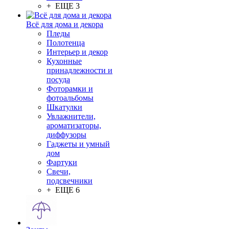
+ ЕЩЕ 3
Всё для дома и декора
Пледы
Полотенца
Интерьер и декор
Кухонные
принадлежности и
посуда
Фоторамки и
фотоальбомы
Шкатулки
Увлажнители,
ароматизаторы,
диффузоры
Гаджеты и умный
дом
Фартуки
Свечи,
подсвечники
+ ЕЩЕ 6