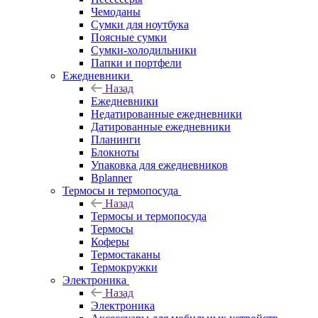
Чемоданы
Сумки для ноутбука
Поясные сумки
Сумки-холодильники
Папки и портфели
Ежедневники
Назад
Ежедневники
Недатированные ежедневники
Датированные ежедневники
Планинги
Блокноты
Упаковка для ежедневников
Bplanner
Термосы и термопосуда
Назад
Термосы и термопосуда
Термосы
Коферы
Термостаканы
Термокружки
Электроника
Назад
Электроника