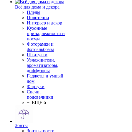
Всё для дома и декора
Пледы
Полотенца
Интерьер и декор
Кухонные
принадлежности и
посуда
Фоторамки и
фотоальбомы
Шкатулки
Увлажнители,
ароматизаторы,
диффузоры
Гаджеты и умный
дом
Фартуки
Свечи,
подсвечники
+ ЕЩЕ 6
Зонты
Зонты-трости