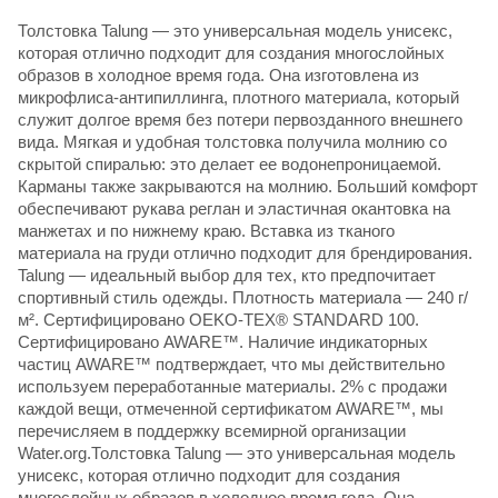
Толстовка Talung — это универсальная модель унисекс,
которая отлично подходит для создания многослойных
образов в холодное время года. Она изготовлена из
микрофлиса-антипиллинга, плотного материала, который
служит долгое время без потери первозданного внешнего
вида. Мягкая и удобная толстовка получила молнию со
скрытой спиралью: это делает ее водонепроницаемой.
Карманы также закрываются на молнию. Больший комфорт
обеспечивают рукава реглан и эластичная окантовка на
манжетах и по нижнему краю. Вставка из тканого
материала на груди отлично подходит для брендирования.
Talung — идеальный выбор для тех, кто предпочитает
спортивный стиль одежды. Плотность материала — 240 г/
м². Сертифицировано OEKO-TEX® STANDARD 100.
Сертифицировано AWARE™. Наличие индикаторных
частиц AWARE™ подтверждает, что мы действительно
используем переработанные материалы. 2% с продажи
каждой вещи, отмеченной сертификатом AWARE™, мы
перечисляем в поддержку всемирной организации
Water.org.Толстовка Talung — это универсальная модель
унисекс, которая отлично подходит для создания
многослойных образов в холодное время года. Она