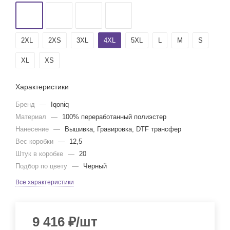
2XL
2XS
3XL
4XL
5XL
L
M
S
XL
XS
Характеристики
Бренд
—
Iqoniq
Материал
—
100% переработанный полиэстер
Нанесение
—
Вышивка, Гравировка, DTF трансфер
Вес коробки
—
12,5
Штук в коробке
—
20
Подбор по цвету
—
Черный
Все характеристики
9 416
₽
/шт