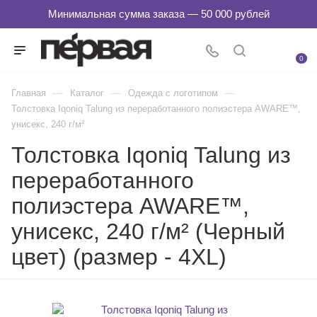
0
—
—
—
Главная
Каталог
Одежда с логотипом
Толстовка Iqoniq Talung из переработанного полиэстера AWARE™,
унисекс, 240 г/м²
Толстовка Iqoniq Talung из
переработанного
полиэстера AWARE™,
унисекс, 240 г/м² (Черный
цвет) (размер - 4XL)