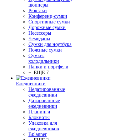
шопперы
Рюкзаки
Конференц-сумки
Спортивные сумки
Дорожные сумки
Несессеры
Чемоданы
Сумки для ноутбука
Поясные сумки
Сумки-
холодильники
Папки и портфели
+ ЕЩЕ 7
Ежедневники
Недатированные
ежедневники
Датированные
ежедневники
Планинги
Блокноты
Упаковка для
ежедневников
Bplanner
+ ЕЩЕ 2