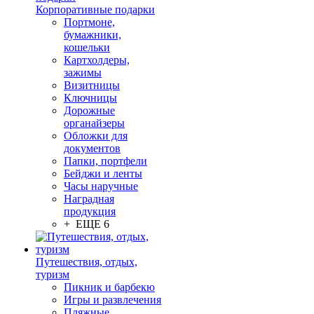
Корпоративные подарки
Портмоне,
бумажники,
кошельки
Картхолдеры,
зажимы
Визитницы
Ключницы
Дорожные
органайзеры
Обложки для
документов
Папки, портфели
Бейджи и ленты
Часы наручные
Наградная
продукция
+ ЕЩЕ 6
Путешествия, отдых,
туризм
Пикник и барбекю
Игры и развлечения
Пляжные