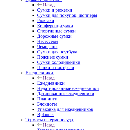
Назад
Сумки и рюкзаки
Сумки для покупок, шопперы
Рюкзаки
Конференц-сумки
Спортивные сумки
Дорожные сумки
Несессеры
Чемоданы
Сумки для ноутбука
Поясные сумки
Сумки-холодильники
Папки и портфели
Ежедневники
Назад
Ежедневники
Недатированные ежедневники
Датированные ежедневники
Планинги
Блокноты
Упаковка для ежедневников
Bplanner
Термосы и термопосуда
Назад