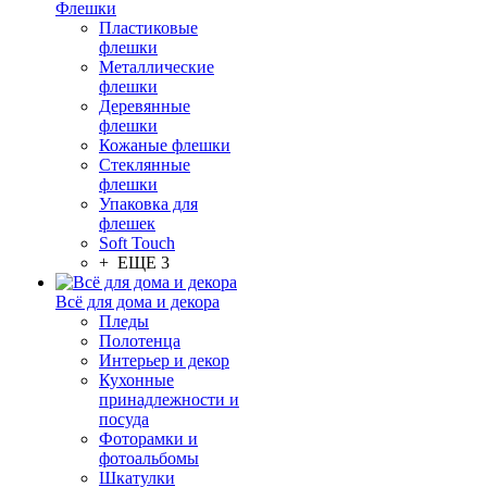
Флешки
Пластиковые
флешки
Металлические
флешки
Деревянные
флешки
Кожаные флешки
Стеклянные
флешки
Упаковка для
флешек
Soft Touch
+ ЕЩЕ 3
Всё для дома и декора
Пледы
Полотенца
Интерьер и декор
Кухонные
принадлежности и
посуда
Фоторамки и
фотоальбомы
Шкатулки