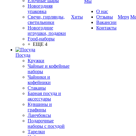
Елочные шары
Мы
Новогодняя
упаковка
О нас
Свечи, гирлянды,
Хиты
Отзывы
Мерч
Ме
светильники
Вакансии
Новогодние
Контакты
игрушки, подарки
Food-наборы
+ ЕЩЕ 4
Посуда
Кружки
Чайные и кофейные
наборы
Чайники и
кофейники
Стаканы
Барная посуда и
аксессуары
Кувшины и
графины
Ланчбоксы
Подарочные
наборы с посудой
Тарелки