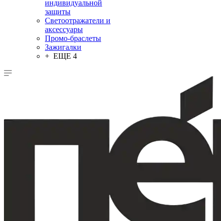
индивидуальной
защиты
Светоотражатели и
аксессуары
Промо-браслеты
Зажигалки
+ ЕЩЕ 4