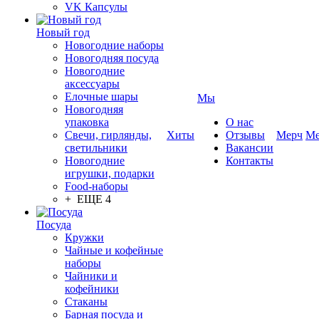
VK Капсулы
Новый год
Новогодние наборы
Новогодняя посуда
Новогодние
аксессуары
Елочные шары
Мы
Новогодняя
упаковка
О нас
Свечи, гирлянды,
Хиты
Отзывы
Мерч
Ме
светильники
Вакансии
Новогодние
Контакты
игрушки, подарки
Food-наборы
+ ЕЩЕ 4
Посуда
Кружки
Чайные и кофейные
наборы
Чайники и
кофейники
Стаканы
Барная посуда и