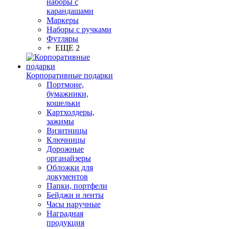
наборы с
карандашами
Маркеры
Наборы с ручками
Футляры
+ ЕЩЕ 2
Корпоративные подарки
Портмоне,
бумажники,
кошельки
Картхолдеры,
зажимы
Визитницы
Ключницы
Дорожные
органайзеры
Обложки для
документов
Папки, портфели
Бейджи и ленты
Часы наручные
Наградная
продукция