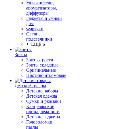
Увлажнители,
ароматизаторы,
диффузоры
Гаджеты и умный
дом
Фартуки
Свечи,
подсвечники
+ ЕЩЕ 6
Зонты
Зонты-трости
Зонты складные
Оригинальные
Противоштормовые
Детские товары
Детские наборы
Детская одежда
Сумки и рюкзаки
Канцелярские
принадлежности
Детские гаджеты
Головоломки,
пазлы