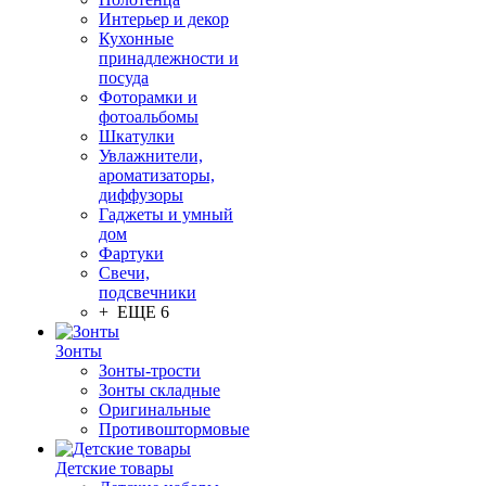
Интерьер и декор
Кухонные
принадлежности и
посуда
Фоторамки и
фотоальбомы
Шкатулки
Увлажнители,
ароматизаторы,
диффузоры
Гаджеты и умный
дом
Фартуки
Свечи,
подсвечники
+ ЕЩЕ 6
Зонты
Зонты-трости
Зонты складные
Оригинальные
Противоштормовые
Детские товары