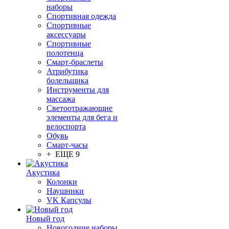
наборы
Спортивная одежда
Спортивные
аксессуары
Спортивные
полотенца
Смарт-браслеты
Атрибутика
болельщика
Инструменты для
массажа
Светоотражающие
элементы для бега и
велоспорта
Обувь
Смарт-часы
+ ЕЩЕ 9
Акустика
Колонки
Наушники
VK Капсулы
Новый год
Новогодние наборы