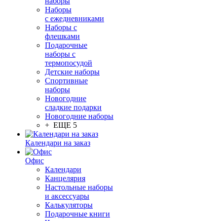
наборы
Наборы
с ежедневниками
Наборы с
флешками
Подарочные
наборы с
термопосудой
Детские наборы
Спортивные
наборы
Новогодние
сладкие подарки
Новогодние наборы
+ ЕЩЕ 5
Календари на заказ
Офис
Календари
Канцелярия
Настольные наборы
и аксессуары
Калькуляторы
Подарочные книги