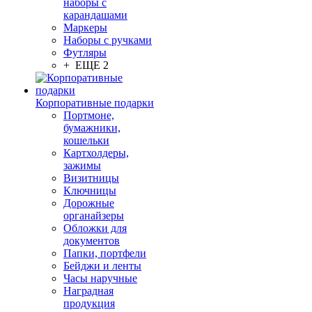
наборы с
карандашами
Маркеры
Наборы с ручками
Футляры
+ ЕЩЕ 2
Корпоративные подарки
Портмоне,
бумажники,
кошельки
Картхолдеры,
зажимы
Визитницы
Ключницы
Дорожные
органайзеры
Обложки для
документов
Папки, портфели
Бейджи и ленты
Часы наручные
Наградная
продукция