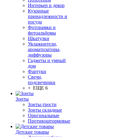
Интерьер и декор
Кухонные
принадлежности и
посуда
Фоторамки и
фотоальбомы
Шкатулки
Увлажнители,
ароматизаторы,
диффузоры
Гаджеты и умный
дом
Фартуки
Свечи,
подсвечники
+ ЕЩЕ 6
Зонты
Зонты-трости
Зонты складные
Оригинальные
Противоштормовые
Детские товары