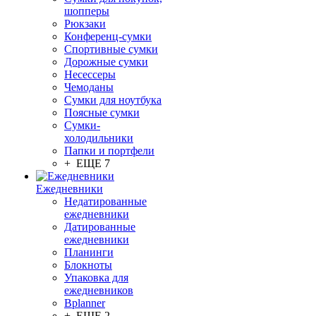
шопперы
Рюкзаки
Конференц-сумки
Спортивные сумки
Дорожные сумки
Несессеры
Чемоданы
Сумки для ноутбука
Поясные сумки
Сумки-
холодильники
Папки и портфели
+ ЕЩЕ 7
Ежедневники
Недатированные
ежедневники
Датированные
ежедневники
Планинги
Блокноты
Упаковка для
ежедневников
Bplanner
+ ЕЩЕ 2