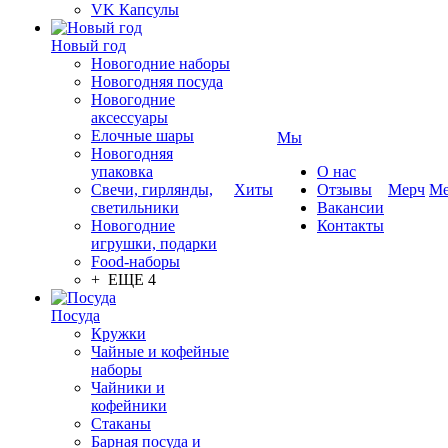
VK Капсулы
Новый год
Новогодние наборы
Новогодняя посуда
Новогодние
аксессуары
Елочные шары
Мы
Новогодняя
упаковка
О нас
Свечи, гирлянды,
Хиты
Отзывы
Мерч
Ме
светильники
Вакансии
Новогодние
Контакты
игрушки, подарки
Food-наборы
+ ЕЩЕ 4
Посуда
Кружки
Чайные и кофейные
наборы
Чайники и
кофейники
Стаканы
Барная посуда и