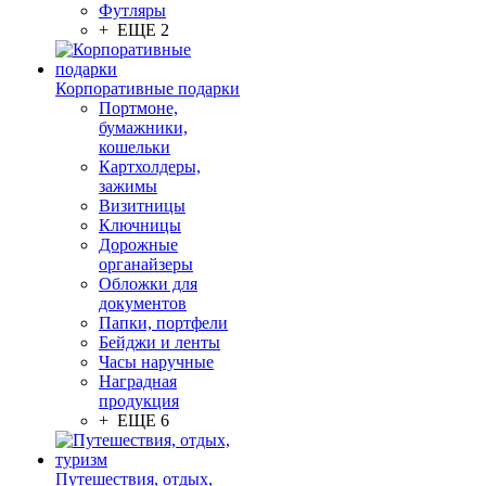
Футляры
+ ЕЩЕ 2
Корпоративные подарки
Портмоне,
бумажники,
кошельки
Картхолдеры,
зажимы
Визитницы
Ключницы
Дорожные
органайзеры
Обложки для
документов
Папки, портфели
Бейджи и ленты
Часы наручные
Наградная
продукция
+ ЕЩЕ 6
Путешествия, отдых,