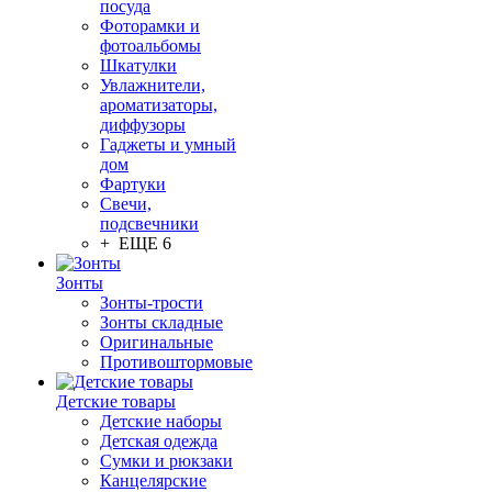
посуда
Фоторамки и
фотоальбомы
Шкатулки
Увлажнители,
ароматизаторы,
диффузоры
Гаджеты и умный
дом
Фартуки
Свечи,
подсвечники
+ ЕЩЕ 6
Зонты
Зонты-трости
Зонты складные
Оригинальные
Противоштормовые
Детские товары
Детские наборы
Детская одежда
Сумки и рюкзаки
Канцелярские