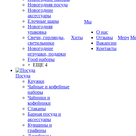
Новогодняя посуда
Новогодние
аксессуары
Елочные шары
Мы
Новогодняя
упаковка
О нас
Свечи, гирлянды,
Хиты
Отзывы
Мерч
Ме
светильники
Вакансии
Новогодние
Контакты
игрушки, подарки
Food-наборы
+ ЕЩЕ 4
Посуда
Кружки
Чайные и кофейные
наборы
Чайники и
кофейники
Стаканы
Барная посуда и
аксессуары
Кувшины и
графины
Ланчбоксы