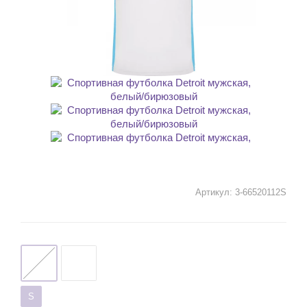
Артикул:
3-66520112S
S