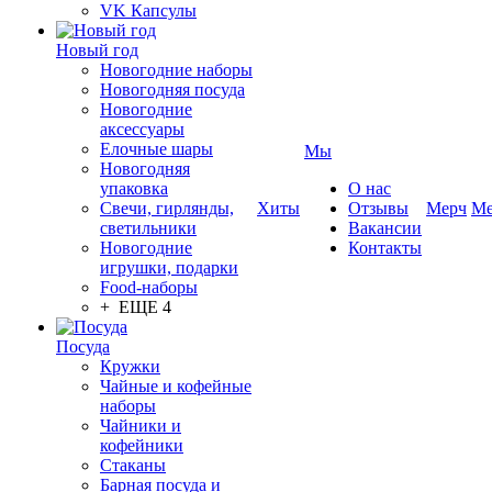
VK Капсулы
Новый год
Новогодние наборы
Новогодняя посуда
Новогодние
аксессуары
Елочные шары
Мы
Новогодняя
упаковка
О нас
Свечи, гирлянды,
Хиты
Отзывы
Мерч
Ме
светильники
Вакансии
Новогодние
Контакты
игрушки, подарки
Food-наборы
+ ЕЩЕ 4
Посуда
Кружки
Чайные и кофейные
наборы
Чайники и
кофейники
Стаканы
Барная посуда и