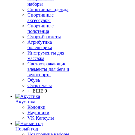
наборы
Спортивная одежда
Спортивные
аксессуары
Спортивные
полотенца
Смарт-браслеты
Атрибутика
болельщика
Инструменты для
массажа
Светоотражающие
элементы для бега и
велоспорта
Обувь
Смарт-часы
+ ЕЩЕ 9
Акустика
Колонки
Наушники
VK Капсулы
Новый год
Новогодние наборы