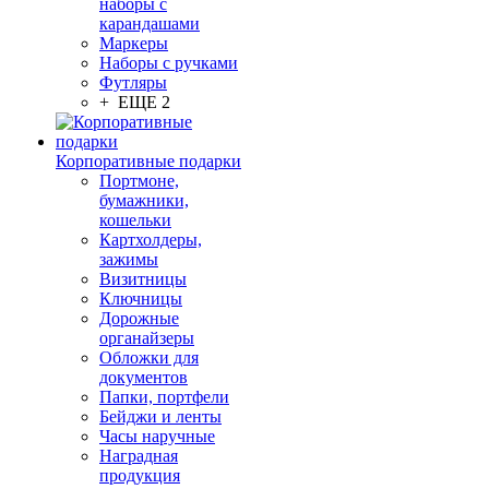
наборы с
карандашами
Маркеры
Наборы с ручками
Футляры
+ ЕЩЕ 2
Корпоративные подарки
Портмоне,
бумажники,
кошельки
Картхолдеры,
зажимы
Визитницы
Ключницы
Дорожные
органайзеры
Обложки для
документов
Папки, портфели
Бейджи и ленты
Часы наручные
Наградная
продукция