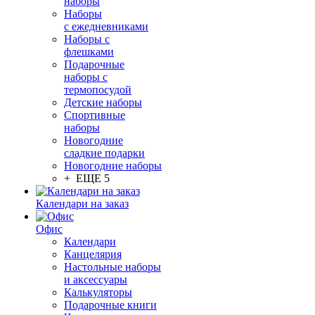
наборы
Наборы
с ежедневниками
Наборы с
флешками
Подарочные
наборы с
термопосудой
Детские наборы
Спортивные
наборы
Новогодние
сладкие подарки
Новогодние наборы
+ ЕЩЕ 5
Календари на заказ
Офис
Календари
Канцелярия
Настольные наборы
и аксессуары
Калькуляторы
Подарочные книги