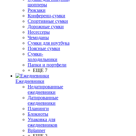
шопперы
Рюкзаки
Конференц-сумки
Спортивные сумки
Дорожные сумки
Несессеры
Чемоданы
Сумки для ноутбука
Поясные сумки
Сумки-
холодильники
Папки и портфели
+ ЕЩЕ 7
Ежедневники
Недатированные
ежедневники
Датированные
ежедневники
Планинги
Блокноты
Упаковка для
ежедневников
Bplanner
+ ЕЩЕ 2