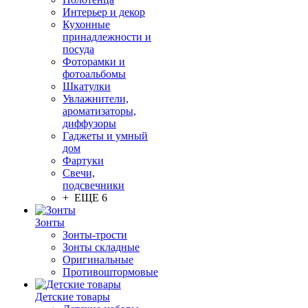
Интерьер и декор
Кухонные
принадлежности и
посуда
Фоторамки и
фотоальбомы
Шкатулки
Увлажнители,
ароматизаторы,
диффузоры
Гаджеты и умный
дом
Фартуки
Свечи,
подсвечники
+ ЕЩЕ 6
Зонты
Зонты-трости
Зонты складные
Оригинальные
Противоштормовые
Детские товары