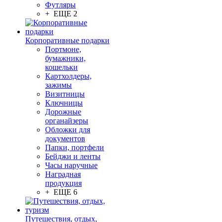
Футляры
+ ЕЩЕ 2
Корпоративные подарки
Портмоне,
бумажники,
кошельки
Картхолдеры,
зажимы
Визитницы
Ключницы
Дорожные
органайзеры
Обложки для
документов
Папки, портфели
Бейджи и ленты
Часы наручные
Наградная
продукция
+ ЕЩЕ 6
Путешествия, отдых,