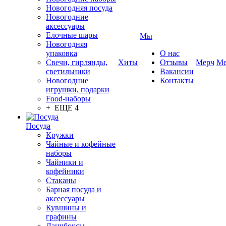
Новогодняя посуда
Новогодние
аксессуары
Елочные шары
Мы
Новогодняя
упаковка
О нас
Свечи, гирлянды,
Хиты
Отзывы
Мерч
Ме
светильники
Вакансии
Новогодние
Контакты
игрушки, подарки
Food-наборы
+ ЕЩЕ 4
Посуда
Кружки
Чайные и кофейные
наборы
Чайники и
кофейники
Стаканы
Барная посуда и
аксессуары
Кувшины и
графины
Ланчбоксы