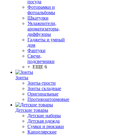
посуда
Фоторамки и
фотоальбомы
Шкатулки
Увлажнители,
ароматизаторы,
диффузоры
Гаджеты и умный
дом
Фартуки
Свечи,
подсвечники
+ ЕЩЕ 6
Зонты
Зонты-трости
Зонты складные
Оригинальные
Противоштормовые
Детские товары
Детские наборы
Детская одежда
Сумки и рюкзаки
Канцелярские