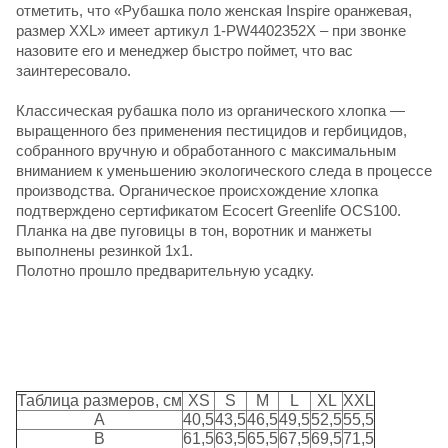
отметить, что «Рубашка поло женская Inspire оранжевая,
размер XXL» имеет артикул 1-PW4402352X – при звонке
назовите его и менеджер быстро поймет, что вас
заинтересовало.
Классическая рубашка поло из органического хлопка —
выращенного без применения пестицидов и гербицидов,
собранного вручную и обработанного с максимальным
вниманием к уменьшению экологического следа в процессе
производства. Органическое происхождение хлопка
подтверждено сертификатом Ecocert Greenlife OCS100.
Планка на две пуговицы в тон, воротник и манжеты
выполнены резинкой 1х1.
Полотно прошло предварительную усадку.
Таблица размеров, см
XS
S
M
L
XL
XXL
A
40,5
43,5
46,5
49,5
52,5
55,5
B
61,5
63,5
65,5
67,5
69,5
71,5