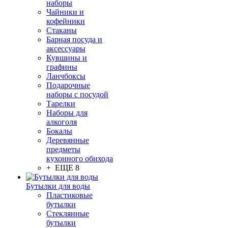
наборы
Чайники и
кофейники
Стаканы
Барная посуда и
аксессуары
Кувшины и
графины
Ланчбоксы
Подарочные
наборы с посудой
Тарелки
Наборы для
алкоголя
Бокалы
Деревянные
предметы
кухонного обихода
+ ЕЩЕ 8
Бутылки для воды
Пластиковые
бутылки
Стеклянные
бутылки