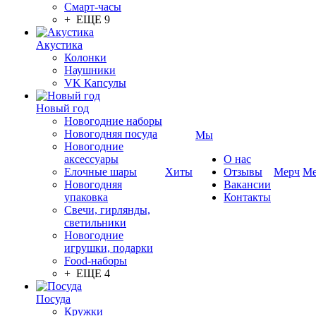
Смарт-часы
+ ЕЩЕ 9
Акустика
Колонки
Наушники
VK Капсулы
Новый год
Новогодние наборы
Новогодняя посуда
Мы
Новогодние
аксессуары
О нас
Елочные шары
Хиты
Отзывы
Мерч
Ме
Новогодняя
Вакансии
упаковка
Контакты
Свечи, гирлянды,
светильники
Новогодние
игрушки, подарки
Food-наборы
+ ЕЩЕ 4
Посуда
Кружки