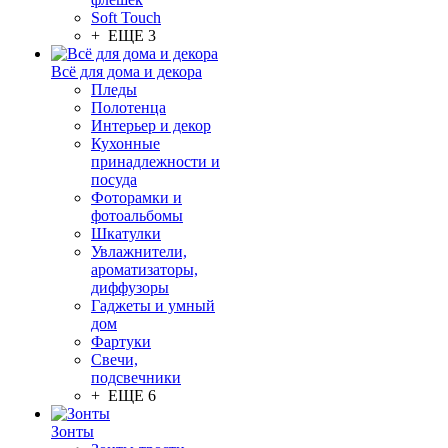
Soft Touch
+ ЕЩЕ 3
Всё для дома и декора
Пледы
Полотенца
Интерьер и декор
Кухонные
принадлежности и
посуда
Фоторамки и
фотоальбомы
Шкатулки
Увлажнители,
ароматизаторы,
диффузоры
Гаджеты и умный
дом
Фартуки
Свечи,
подсвечники
+ ЕЩЕ 6
Зонты