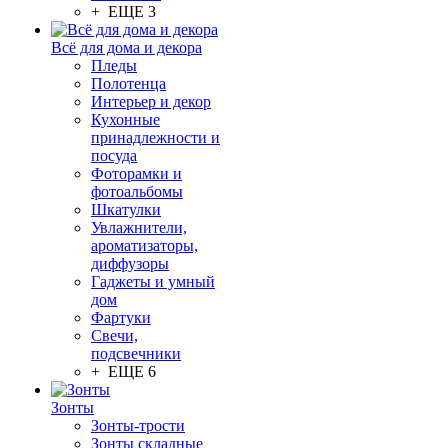
+ ЕЩЕ 3
Всё для дома и декора
Пледы
Полотенца
Интерьер и декор
Кухонные
принадлежности и
посуда
Фоторамки и
фотоальбомы
Шкатулки
Увлажнители,
ароматизаторы,
диффузоры
Гаджеты и умный
дом
Фартуки
Свечи,
подсвечники
+ ЕЩЕ 6
Зонты
Зонты-трости
Зонты складные