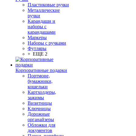
Пластиковые ручки
Металлические
ручки
Карандаши и
наборы с
карандашами
Маркеры
Наборы с ручками
Футляры
+ ЕЩЕ 2
Корпоративные подарки
Портмоне,
бумажники,
кошельки
Картхолдеры,
зажимы
Визитницы
Ключницы
Дорожные
органайзеры
Обложки для
документов
Папки, портфели