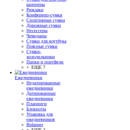
шопперы
Рюкзаки
Конференц-сумки
Спортивные сумки
Дорожные сумки
Несессеры
Чемоданы
Сумки для ноутбука
Поясные сумки
Сумки-
холодильники
Папки и портфели
+ ЕЩЕ 7
Ежедневники
Недатированные
ежедневники
Датированные
ежедневники
Планинги
Блокноты
Упаковка для
ежедневников
Bplanner
+ ЕЩЕ 2