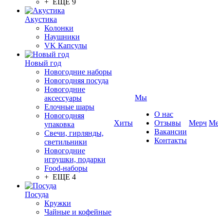
+ ЕЩЕ 9
Акустика
Колонки
Наушники
VK Капсулы
Новый год
Новогодние наборы
Новогодняя посуда
Новогодние
Мы
аксессуары
Елочные шары
О нас
Новогодняя
Хиты
Отзывы
Мерч
Ме
упаковка
Вакансии
Свечи, гирлянды,
Контакты
светильники
Новогодние
игрушки, подарки
Food-наборы
+ ЕЩЕ 4
Посуда
Кружки
Чайные и кофейные