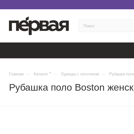
—
—
—
Главная
Каталог
Одежда с логотипом
Рубашка поло
Рубашка поло Boston женс