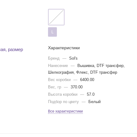
L
Характеристики
Бренд
—
Sol's
Нанесение
—
Вышивка, DTF трансфер,
Шелкография, Флекс, DTF трансфер
Вес коробки
—
6400.00
Вес, гр
—
370.00
Высота коробки
—
57.0
Подбор по цвету
—
Белый
Все характеристики