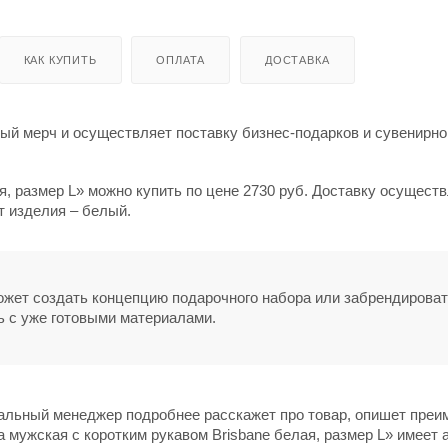
КАК КУПИТЬ
ОПЛАТА
ДОСТАВКА
й мерч и осуществляет поставку бизнес-подарков и сувенирно
я, размер L» можно купить по цене 2730 руб. Доставку осущест
т изделия – белый.
может создать концепцию подарочного набора или забрендирова
ь с уже готовыми материалами.
нальный менеджер подробнее расскажет про товар, опишет пре
 мужская с коротким рукавом Brisbane белая, размер L» имеет а