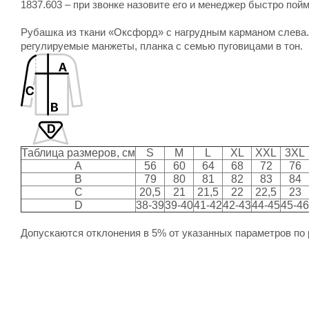
1837.603 – при звонке назовите его и менеджер быстро пойм
Рубашка из ткани «Оксфорд» с нагрудным карманом слева. 
регулируемые манжеты, планка с семью пуговицами в тон.
Таблица размеров, см
S
M
L
XL
XXL
3XL
A
56
60
64
68
72
76
B
79
80
81
82
83
84
C
20,5
21
21,5
22
22,5
23
D
38-39
39-40
41-42
42-43
44-45
45-46
Допускаются отклонения в 5% от указанных параметров по 