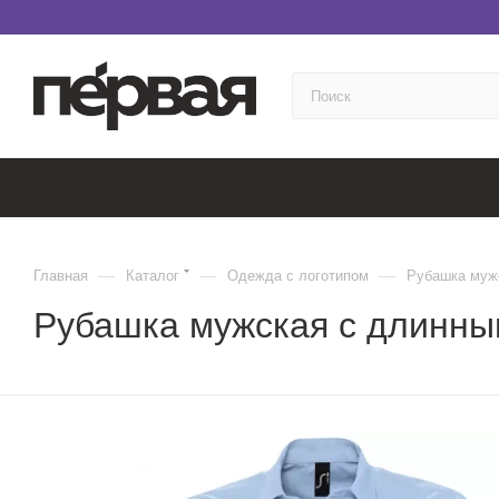
—
—
—
Главная
Каталог
Одежда с логотипом
Рубашка мужс
Рубашка мужская с длинным