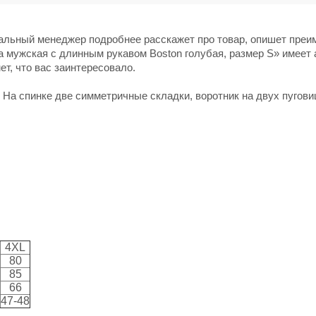
нальный менеджер подробнее расскажет про товар, опишет пре
а мужская с длинным рукавом Boston голубая, размер S» имеет 
ет, что вас заинтересовало.
На спинке две симметричные складки, воротник на двух пугови
4XL
80
85
66
47-48