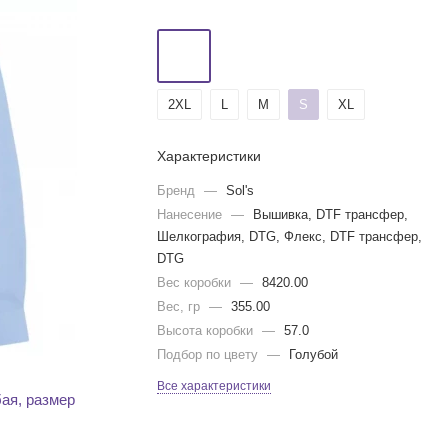
2XL
L
M
S
XL
Характеристики
Бренд
—
Sol's
Нанесение
—
Вышивка, DTF трансфер,
Шелкография, DTG, Флекс, DTF трансфер,
DTG
Вес коробки
—
8420.00
Вес, гр
—
355.00
Высота коробки
—
57.0
Подбор по цвету
—
Голубой
Все характеристики