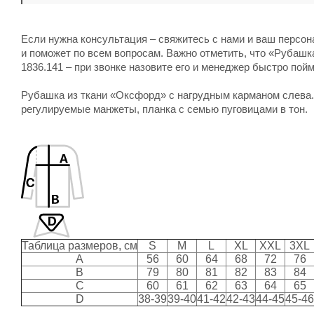
Если нужна консультация – свяжитесь с нами и ваш персо
и поможет по всем вопросам. Важно отметить, что «Рубашк
1836.141 – при звонке назовите его и менеджер быстро пойм
Рубашка из ткани «Оксфорд» с нагрудным карманом слева. 
регулируемые манжеты, планка с семью пуговицами в тон.
Таблица размеров, см
S
M
L
XL
XXL
3XL
A
56
60
64
68
72
76
B
79
80
81
82
83
84
C
60
61
62
63
64
65
D
38-39
39-40
41-42
42-43
44-45
45-46