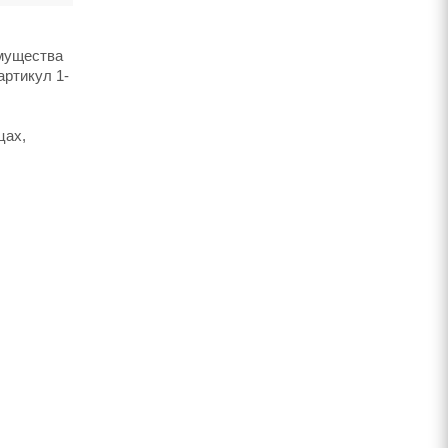
имущества
артикул 1-
цах,