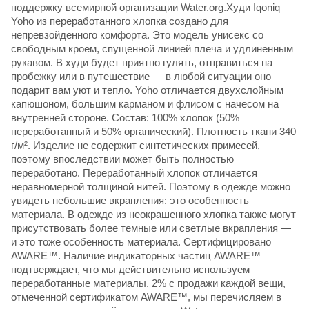
поддержку всемирной организации Water.org.Худи Iqoniq
Yoho из переработанного хлопка создано для
непревзойденного комфорта. Это модель унисекс со
свободным кроем, спущенной линией плеча и удлиненным
рукавом. В худи будет приятно гулять, отправиться на
пробежку или в путешествие — в любой ситуации оно
подарит вам уют и тепло. Yoho отличается двухслойным
капюшоном, большим карманом и флисом с начесом на
внутренней стороне. Состав: 100% хлопок (50%
переработанный и 50% органический). Плотность ткани 340
г/м². Изделие не содержит синтетических примесей,
поэтому впоследствии может быть полностью
переработано. Переработанный хлопок отличается
неравномерной толщиной нитей. Поэтому в одежде можно
увидеть небольшие вкрапления: это особенность
материала. В одежде из неокрашенного хлопка также могут
присутствовать более темные или светлые вкрапления —
и это тоже особенность материала. Сертифицировано
AWARE™. Наличие индикаторных частиц AWARE™
подтверждает, что мы действительно используем
переработанные материалы. 2% с продажи каждой вещи,
отмеченной сертификатом AWARE™, мы перечисляем в