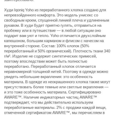
Худи Iqoniq Yoho из переработанного хлопка создано для
непревзойденного комфорта. Это модель унисекс со
свободным кроем, спущенной линией плеча и удлиненным
рукавом. В худи будет приятно гулять, отправиться на
пробежку или в путешествие — в любой ситуации оно
подарит вам уют и тепло. Yoho отличается двухслойным
капюшоном, большим карманом и флисом с начесом на
внутренней стороне. Состав: 100% хлопок (50%
переработанный и 50% органический). Плотность ткани 340
г/м². Изделие не содержит синтетических примесей,
поэтому впоследствии может быть полностью
переработано. Переработанный хлопок отличается
неравномерной толщиной нитей. Поэтому в одежде можно
увидеть небольшие вкрапления: это особенность
материала. В одежде из неокрашенного хлопка также могут
присутствовать более темные или светлые вкрапления —
и это тоже особенность материала. Сертифицировано
AWARE™. Наличие индикаторных частиц AWARE™
подтверждает, что мы действительно используем
переработанные материалы. 2% с продажи каждой вещи,
отмеченной сертификатом AWARE™, мы перечисляем в