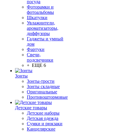
посуда
Фоторамки и
фотоальбомы
Шкатулки
Увлажнители,
ароматизаторы,
диффузоры
Гаджеты и умный
дом
Фартуки
Свечи,
подсвечники
+ ЕЩЕ 6
Зонты
Зонты-трости
Зонты складные
Оригинальные
Противоштормовые
Детские товары
Детские наборы
Детская одежда
Сумки и рюкзаки
Канцелярские