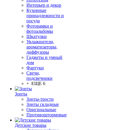
Интерьер и декор
Кухонные
принадлежности и
посуда
Фоторамки и
фотоальбомы
Шкатулки
Увлажнители,
ароматизаторы,
диффузоры
Гаджеты и умный
дом
Фартуки
Свечи,
подсвечники
+ ЕЩЕ 6
Зонты
Зонты-трости
Зонты складные
Оригинальные
Противоштормовые
Детские товары