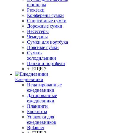
шопперы
Рюкзаки
Конференц-сумки
Спортивные сумки
Дорожные сумки
Несессеры
Чемоданы
Сумки для ноутбука
Поясные сумки
Сумки-
холодильники
Папки и портфели
+ ЕЩЕ 7
Ежедневники
Недатированные
ежедневники
Датированные
ежедневники
Планинги
Блокноты
Упаковка для
ежедневников
Bplanner
+ ЕЩЕ 2