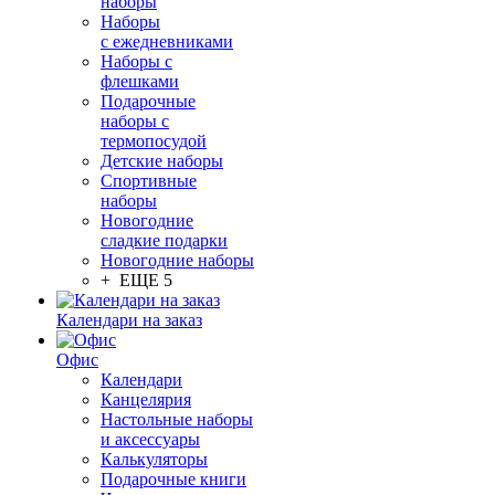
наборы
Наборы
с ежедневниками
Наборы с
флешками
Подарочные
наборы с
термопосудой
Детские наборы
Спортивные
наборы
Новогодние
сладкие подарки
Новогодние наборы
+ ЕЩЕ 5
Календари на заказ
Офис
Календари
Канцелярия
Настольные наборы
и аксессуары
Калькуляторы
Подарочные книги