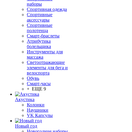
наборы
Спортивная одежда
Спортивные
аксессуары
Спортивные
полотенца
Смарт-браслеты
Атрибутика
болельщика
Инструменты для
массажа
Светоотражающие
элементы для бега и
велоспорта
Обувь
Смарт-часы
+ ЕЩЕ 9
Акустика
Колонки
Наушники
VK Капсулы
Новый год
Новогодние наборы