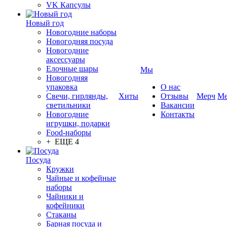
VK Капсулы
Новый год
Новогодние наборы
Новогодняя посуда
Новогодние
аксессуары
Елочные шары
Мы
Новогодняя
упаковка
О нас
Свечи, гирлянды,
Хиты
Отзывы
Мерч
Ме
светильники
Вакансии
Новогодние
Контакты
игрушки, подарки
Food-наборы
+ ЕЩЕ 4
Посуда
Кружки
Чайные и кофейные
наборы
Чайники и
кофейники
Стаканы
Барная посуда и