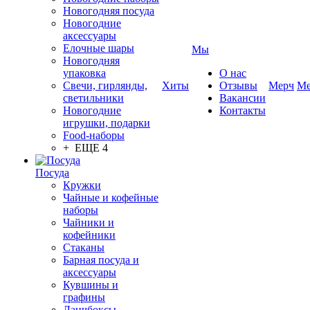
Новогодняя посуда
Новогодние
аксессуары
Елочные шары
Мы
Новогодняя
упаковка
О нас
Свечи, гирлянды,
Хиты
Отзывы
Мерч
Ме
светильники
Вакансии
Новогодние
Контакты
игрушки, подарки
Food-наборы
+ ЕЩЕ 4
Посуда
Кружки
Чайные и кофейные
наборы
Чайники и
кофейники
Стаканы
Барная посуда и
аксессуары
Кувшины и
графины
Ланчбоксы