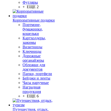
Футляры
+ ЕЩЕ 2
Корпоративные подарки
Портмоне,
бумажники,
кошельки
Картхолдеры,
зажимы
Визитницы
Ключницы
Дорожные
органайзеры
Обложки для
документов
Папки, портфели
Бейджи и ленты
Часы наручные
Наградная
продукция
+ ЕЩЕ 6
Путешествия, отдых,