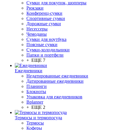
Сумки для покупок, шопперы
Рюкзаки
Конференц-сумки
Спортивные сумки
Дорожные сумки
Несессеры
Чемоданы
Сумки для ноутбука
Поясные сумки
Сумки-холодильники
Папки и портфели
+ ЕЩЕ 7
Ежедневники
Недатированные ежедневники
Датированные ежедневники
Планинги
Блокноты
Упаковка для ежедневников
Bplanner
+ ЕЩЕ 2
Термосы и термопосуда
Термосы
Коферы