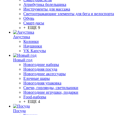
Атрибутика болельщика
Инструменты для массажа
Светоотражающие элементы для бега и велоспорта
Обувь
Смарт-часы
+ ЕЩЕ 9
Акустика
Колонки
Наушники
VK Капсулы
Новый год
Новогодние наборы
Новогодняя посуда
Новогодние аксессуары
Елочные шары
Новогодняя упаковка
Свечи, гирлянды, светильники
Новогодние игрушки, подарки
Food-наборы
+ ЕЩЕ 4
Посуда