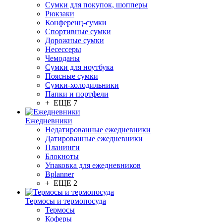
Сумки для покупок, шопперы
Рюкзаки
Конференц-сумки
Спортивные сумки
Дорожные сумки
Несессеры
Чемоданы
Сумки для ноутбука
Поясные сумки
Сумки-холодильники
Папки и портфели
+ ЕЩЕ 7
Ежедневники
Недатированные ежедневники
Датированные ежедневники
Планинги
Блокноты
Упаковка для ежедневников
Bplanner
+ ЕЩЕ 2
Термосы и термопосуда
Термосы
Коферы