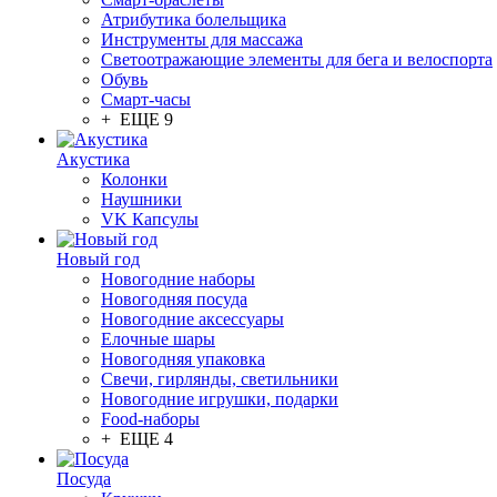
Атрибутика болельщика
Инструменты для массажа
Светоотражающие элементы для бега и велоспорта
Обувь
Смарт-часы
+ ЕЩЕ 9
Акустика
Колонки
Наушники
VK Капсулы
Новый год
Новогодние наборы
Новогодняя посуда
Новогодние аксессуары
Елочные шары
Новогодняя упаковка
Свечи, гирлянды, светильники
Новогодние игрушки, подарки
Food-наборы
+ ЕЩЕ 4
Посуда