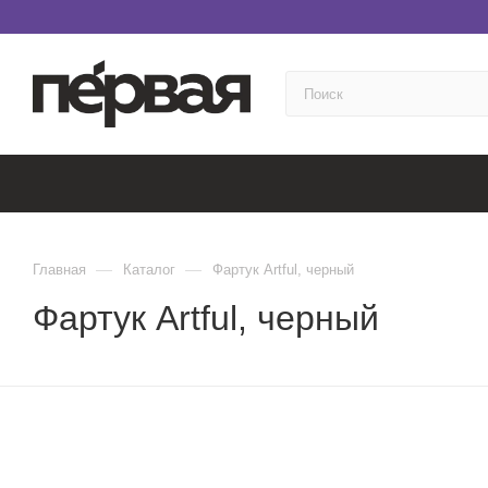
—
—
Главная
Каталог
Фартук Artful, черный
Фартук Artful, черный