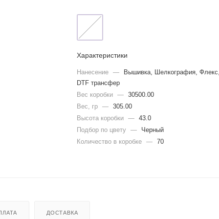
Характеристики
Нанесение
—
Вышивка, Шелкография, Флекс
DTF трансфер
Вес коробки
—
30500.00
Вес, гр
—
305.00
Высота коробки
—
43.0
Подбор по цвету
—
Черный
Количество в коробке
—
70
ПЛАТА
ДОСТАВКА