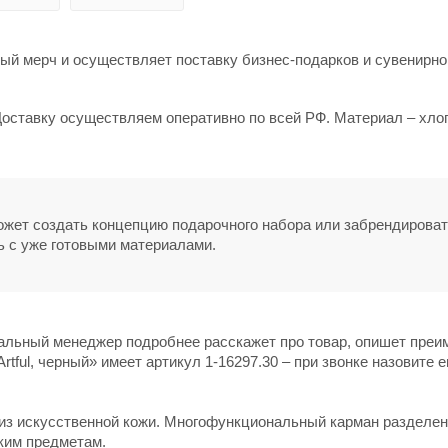
й мерч и осуществляет поставку бизнес-подарков и сувенирно
. Доставку осуществляем оперативно по всей РФ. Материал – хло
может создать концепцию подарочного набора или забрендирова
ь с уже готовыми материалами.
нальный менеджер подробнее расскажет про товар, опишет пре
tful, черный» имеет артикул 1-16297.30 – при звонке назовите е
й из искусственной кожи. Многофункциональный карман разделен
ким предметам.