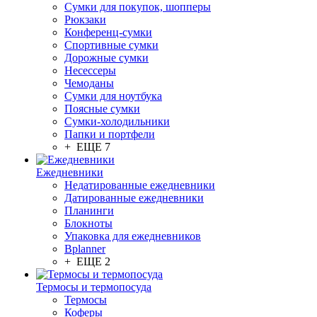
Сумки для покупок, шопперы
Рюкзаки
Конференц-сумки
Спортивные сумки
Дорожные сумки
Несессеры
Чемоданы
Сумки для ноутбука
Поясные сумки
Сумки-холодильники
Папки и портфели
+ ЕЩЕ 7
Ежедневники
Недатированные ежедневники
Датированные ежедневники
Планинги
Блокноты
Упаковка для ежедневников
Bplanner
+ ЕЩЕ 2
Термосы и термопосуда
Термосы
Коферы