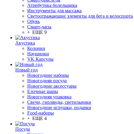
Атрибутика болельщика
Инструменты для массажа
Светоотражающие элементы для бега и велоспорта
Обувь
Смарт-часы
+ ЕЩЕ 9
Акустика
Колонки
Наушники
VK Капсулы
Новый год
Новогодние наборы
Новогодняя посуда
Новогодние аксессуары
Елочные шары
Новогодняя упаковка
Свечи, гирлянды, светильники
Новогодние игрушки, подарки
Food-наборы
+ ЕЩЕ 4
Посуда