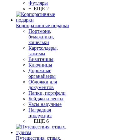
Футляры
+ ЕЩЕ 2
Корпоративные подарки
Портмоне,
бумажники,
кошельки
Картхолдеры,
зажимы
Визитницы
Ключницы
Дорожные
органайзеры
Обложки для
документов
Папки, портфели
Бейджи и ленты
Часы наручные
Наградная
продукция
+ ЕЩЕ 6
Путешествия, отдых,