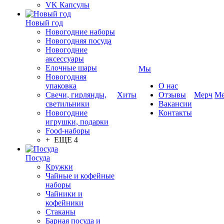
VK Капсулы
Новый год
Новогодние наборы
Новогодняя посуда
Новогодние
аксессуары
Елочные шары
Мы
Новогодняя
упаковка
О нас
Свечи, гирлянды,
Хиты
Отзывы
Мерч
Ме
светильники
Вакансии
Новогодние
Контакты
игрушки, подарки
Food-наборы
+ ЕЩЕ 4
Посуда
Кружки
Чайные и кофейные
наборы
Чайники и
кофейники
Стаканы
Барная посуда и