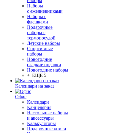
наборы
Наборы
с ежедневниками
Наборы с
флешками
Подарочные
наборы с
термопосудой
Детские наборы
Спортивные
наборы
Новогодние
сладкие подарки
Новогодние наборы
+ ЕЩЕ 5
Календари на заказ
Офис
Календари
Канцелярия
Настольные наборы
и аксессуары
Калькуляторы
Подарочные книги