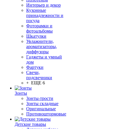
Интерьер и декор
Кухонные
принадлежности и
посуда
Фоторамки и
фотоальбомы
Шкатулки
Увлажнители,
ароматизаторы,
диффузоры
Гаджеты и умный
дом
Фартуки
Свечи,
подсвечники
+ ЕЩЕ 6
Зонты
Зонты-трости
Зонты складные
Оригинальные
Противоштормовые
Детские товары