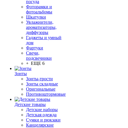
посуда
Фоторамки и
фотоальбомы
Шкатулки
Увлажнители,
ароматизаторы,
диффузоры
Гаджеты и умный
дом
Фартуки
Свечи,
подсвечники
+ ЕЩЕ 6
Зонты
Зонты-трости
Зонты складные
Оригинальные
Противоштормовые
Детские товары
Детские наборы
Детская одежда
Сумки и рюкзаки
Канцелярские