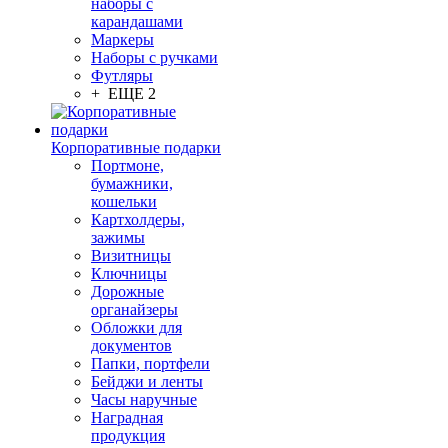
наборы с
карандашами
Маркеры
Наборы с ручками
Футляры
+ ЕЩЕ 2
Корпоративные подарки
Портмоне,
бумажники,
кошельки
Картхолдеры,
зажимы
Визитницы
Ключницы
Дорожные
органайзеры
Обложки для
документов
Папки, портфели
Бейджи и ленты
Часы наручные
Наградная
продукция