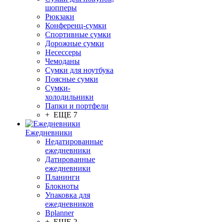
шопперы
Рюкзаки
Конференц-сумки
Спортивные сумки
Дорожные сумки
Несессеры
Чемоданы
Сумки для ноутбука
Поясные сумки
Сумки-
холодильники
Папки и портфели
+ ЕЩЕ 7
Ежедневники
Недатированные
ежедневники
Датированные
ежедневники
Планинги
Блокноты
Упаковка для
ежедневников
Bplanner
+ ЕЩЕ 2