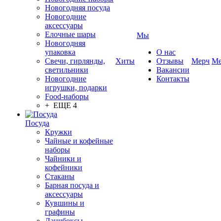
Новогодняя посуда
Новогодние
аксессуары
Елочные шары
Мы
Новогодняя
упаковка
О нас
Свечи, гирлянды,
Хиты
Отзывы
Мерч
Ме
светильники
Вакансии
Новогодние
Контакты
игрушки, подарки
Food-наборы
+ ЕЩЕ 4
Посуда
Кружки
Чайные и кофейные
наборы
Чайники и
кофейники
Стаканы
Барная посуда и
аксессуары
Кувшины и
графины
Ланчбоксы