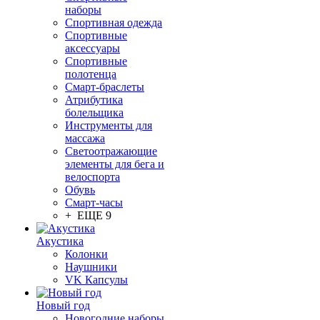
наборы
Спортивная одежда
Спортивные
аксессуары
Спортивные
полотенца
Смарт-браслеты
Атрибутика
болельщика
Инструменты для
массажа
Светоотражающие
элементы для бега и
велоспорта
Обувь
Смарт-часы
+ ЕЩЕ 9
Акустика
Колонки
Наушники
VK Капсулы
Новый год
Новогодние наборы