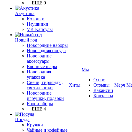
+ ЕЩЕ 9
Акустика
Колонки
Наушники
VK Капсулы
Новый год
Новогодние наборы
Новогодняя посуда
Новогодние
аксессуары
Елочные шары
Мы
Новогодняя
упаковка
О нас
Свечи, гирлянды,
Хиты
Отзывы
Мерч
Ме
светильники
Вакансии
Новогодние
Контакты
игрушки, подарки
Food-наборы
+ ЕЩЕ 4
Посуда
Кружки
Чайные и кофейные