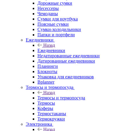
Дорожные сумки
Несессеры
Чемоданы
Сумки для ноутбука
Поясные сумки
Сумки-холодильники
Папки и портфели
Ежедневники
Назад
Ежедневники
Недатированные ежедневники
Датированные ежедневники
Планинги
Блокноты
Упаковка для ежедневников
Bplanner
Термосы и термопосуда
Назад
Термосы и термопосуда
Термосы
Коферы
Термостаканы
Термокружки
Электроника
Назад