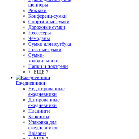
шопперы
Рюкзаки
Конференц-сумки
Спортивные сумки
Дорожные сумки
Несессеры
Чемоданы
Сумки для ноутбука
Поясные сумки
Сумки-
холодильники
Папки и портфели
+ ЕЩЕ 7
Ежедневники
Недатированные
ежедневники
Датированные
ежедневники
Планинги
Блокноты
Упаковка для
ежедневников
Bplanner
+ ЕЩЕ 2