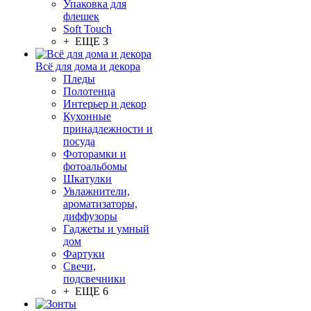
Упаковка для
флешек
Soft Touch
+ ЕЩЕ 3
Всё для дома и декора
Пледы
Полотенца
Интерьер и декор
Кухонные
принадлежности и
посуда
Фоторамки и
фотоальбомы
Шкатулки
Увлажнители,
ароматизаторы,
диффузоры
Гаджеты и умный
дом
Фартуки
Свечи,
подсвечники
+ ЕЩЕ 6