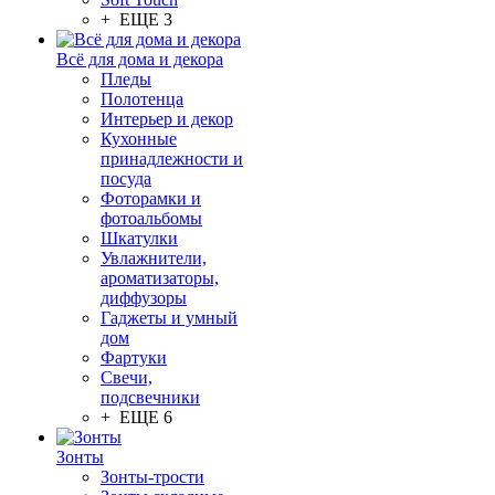
+ ЕЩЕ 3
Всё для дома и декора
Пледы
Полотенца
Интерьер и декор
Кухонные
принадлежности и
посуда
Фоторамки и
фотоальбомы
Шкатулки
Увлажнители,
ароматизаторы,
диффузоры
Гаджеты и умный
дом
Фартуки
Свечи,
подсвечники
+ ЕЩЕ 6
Зонты
Зонты-трости