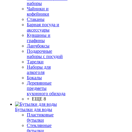
наборы
Чайники и
кофейники
Стаканы
Барная посуда и
аксессуары
Кувшины и
графины
Ланчбоксы
Подарочные
наборы с посудой
Тарелки
Наборы для
алкоголя
Бокалы
Деревянные
предметы
кухонного обихода
+ ЕЩЕ 8
Бутылки для воды
Пластиковые
бутылки
Стеклянные
бутылки