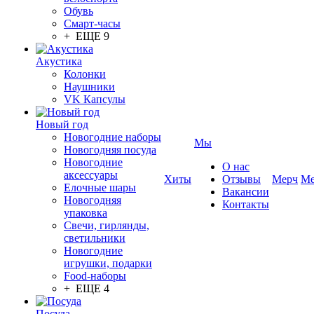
Обувь
Смарт-часы
+ ЕЩЕ 9
Акустика
Колонки
Наушники
VK Капсулы
Новый год
Новогодние наборы
Мы
Новогодняя посуда
Новогодние
О нас
аксессуары
Хиты
Отзывы
Мерч
Ме
Елочные шары
Вакансии
Новогодняя
Контакты
упаковка
Свечи, гирлянды,
светильники
Новогодние
игрушки, подарки
Food-наборы
+ ЕЩЕ 4
Посуда