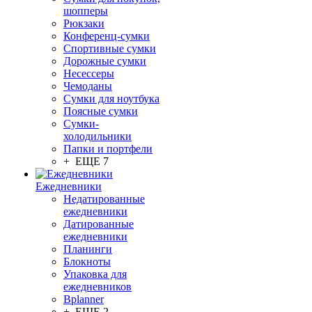
шопперы
Рюкзаки
Конференц-сумки
Спортивные сумки
Дорожные сумки
Несессеры
Чемоданы
Сумки для ноутбука
Поясные сумки
Сумки-
холодильники
Папки и портфели
+ ЕЩЕ 7
Ежедневники
Недатированные
ежедневники
Датированные
ежедневники
Планинги
Блокноты
Упаковка для
ежедневников
Bplanner
+ ЕЩЕ 2