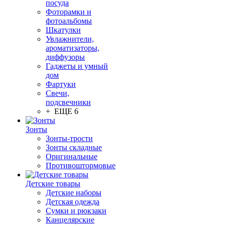
посуда
Фоторамки и
фотоальбомы
Шкатулки
Увлажнители,
ароматизаторы,
диффузоры
Гаджеты и умный
дом
Фартуки
Свечи,
подсвечники
+ ЕЩЕ 6
Зонты
Зонты-трости
Зонты складные
Оригинальные
Противоштормовые
Детские товары
Детские наборы
Детская одежда
Сумки и рюкзаки
Канцелярские