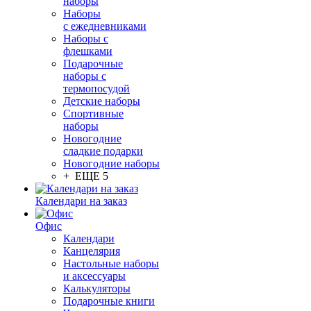
наборы
Наборы
с ежедневниками
Наборы с
флешками
Подарочные
наборы с
термопосудой
Детские наборы
Спортивные
наборы
Новогодние
сладкие подарки
Новогодние наборы
+ ЕЩЕ 5
Календари на заказ
Офис
Календари
Канцелярия
Настольные наборы
и аксессуары
Калькуляторы
Подарочные книги