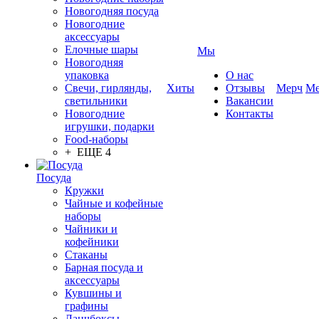
Новогодняя посуда
Новогодние
аксессуары
Елочные шары
Мы
Новогодняя
упаковка
О нас
Свечи, гирлянды,
Хиты
Отзывы
Мерч
Ме
светильники
Вакансии
Новогодние
Контакты
игрушки, подарки
Food-наборы
+ ЕЩЕ 4
Посуда
Кружки
Чайные и кофейные
наборы
Чайники и
кофейники
Стаканы
Барная посуда и
аксессуары
Кувшины и
графины
Ланчбоксы