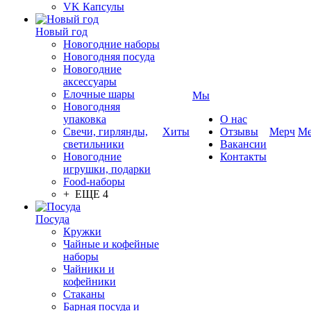
VK Капсулы
Новый год
Новогодние наборы
Новогодняя посуда
Новогодние
аксессуары
Елочные шары
Мы
Новогодняя
упаковка
О нас
Свечи, гирлянды,
Хиты
Отзывы
Мерч
Ме
светильники
Вакансии
Новогодние
Контакты
игрушки, подарки
Food-наборы
+ ЕЩЕ 4
Посуда
Кружки
Чайные и кофейные
наборы
Чайники и
кофейники
Стаканы
Барная посуда и