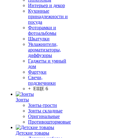
Интерьер и декор
Кухонные
принадлежности и
посуда
Фоторамки и
фотоальбомы
Шкатулки
Увлажнители,
ароматизаторы,
диффузоры
Гаджеты и умный
дом
Фартуки
Свечи,
подсвечники
+ ЕЩЕ 6
Зонты
Зонты-трости
Зонты складные
Оригинальные
Противоштормовые
Детские товары