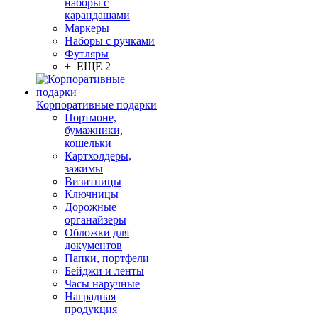
наборы с
карандашами
Маркеры
Наборы с ручками
Футляры
+ ЕЩЕ 2
Корпоративные подарки
Портмоне,
бумажники,
кошельки
Картхолдеры,
зажимы
Визитницы
Ключницы
Дорожные
органайзеры
Обложки для
документов
Папки, портфели
Бейджи и ленты
Часы наручные
Наградная
продукция