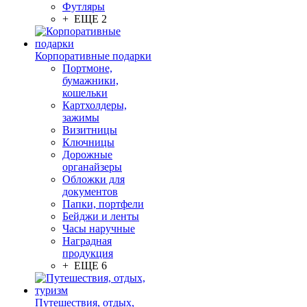
Футляры
+ ЕЩЕ 2
Корпоративные подарки
Портмоне,
бумажники,
кошельки
Картхолдеры,
зажимы
Визитницы
Ключницы
Дорожные
органайзеры
Обложки для
документов
Папки, портфели
Бейджи и ленты
Часы наручные
Наградная
продукция
+ ЕЩЕ 6
Путешествия, отдых,