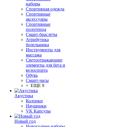
наборы
Спортивная одежда
Спортивные
аксессуары
Спортивные
полотенца
Смарт-браслеты
Атрибутика
болельщика
Инструменты для
массажа
Светоотражающие
элементы для бега и
велоспорта
Обувь
Смарт-часы
+ ЕЩЕ 9
Акустика
Колонки
Наушники
VK Капсулы
Новый год
Новогодние наборы