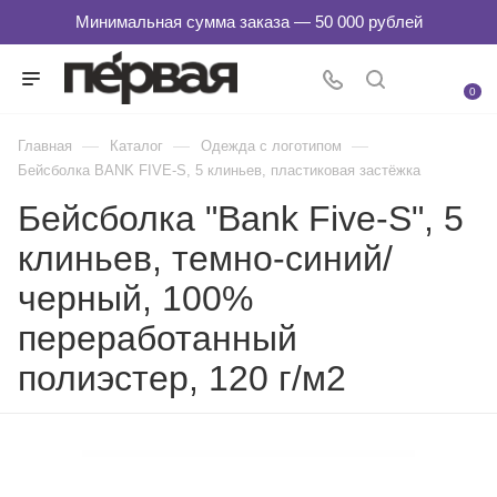
0
—
—
—
Главная
Каталог
Одежда с логотипом
Бейсболка BANK FIVE-S, 5 клиньев, пластиковая застёжка
Бейсболка "Bank Five-S", 5
клиньев, темно-синий/
черный, 100%
переработанный
полиэстер, 120 г/м2