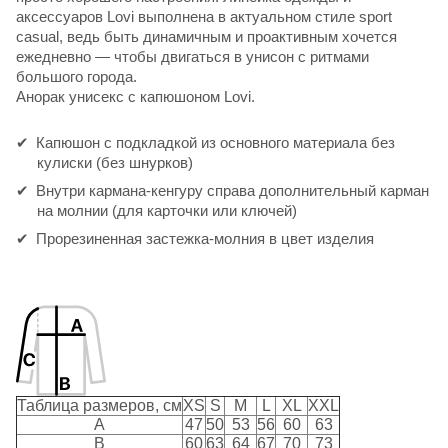
аксессуаров Lovi выполнена в актуальном стиле sport
casual, ведь быть динамичным и проактивным хочется
ежедневно — чтобы двигаться в унисон с ритмами
большого города.
Анорак унисекс с капюшоном Lovi.
Капюшон с подкладкой из основного материала без
кулиски (без шнурков)
Внутри кармана-кенгуру справа дополнительный карман
на молнии (для карточки или ключей)
Прорезиненная застежка-молния в цвет изделия
Таблица размеров, см
XS
S
M
L
XL
XXL
A
47
50
53
56
60
63
B
60
63
64
67
70
73