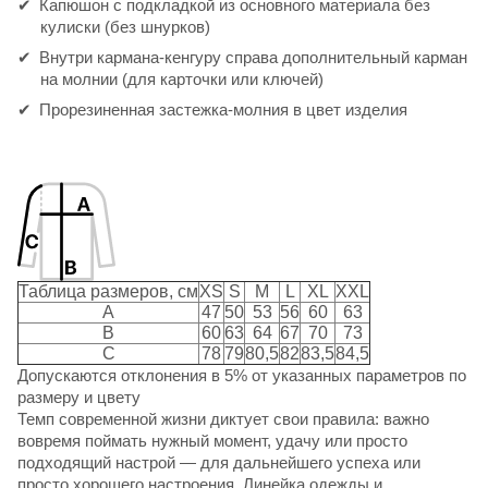
Капюшон с подкладкой из основного материала без
кулиски (без шнурков)
Внутри кармана-кенгуру справа дополнительный карман
на молнии (для карточки или ключей)
Прорезиненная застежка-молния в цвет изделия
Таблица размеров, см
XS
S
M
L
XL
XXL
A
47
50
53
56
60
63
B
60
63
64
67
70
73
C
78
79
80,5
82
83,5
84,5
Допускаются отклонения в 5% от указанных параметров по
размеру и цвету
Темп современной жизни диктует свои правила: важно
вовремя поймать нужный момент, удачу или просто
подходящий настрой — для дальнейшего успеха или
просто хорошего настроения. Линейка одежды и