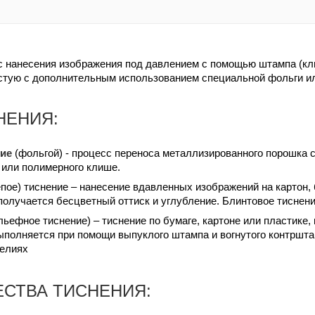
с нанесения изображения под давлением с помощью штампа (кли
стую с дополнительным использованием специальной фольги ил
НЕНИЯ:
ние
(фольгой) - процесс переноса металлизированного порошка 
 или полимерного клише.
пое) тиснение – нанесение вдавленных изображений на картон, 
олучается бесцветный оттиск и углубление. Блинтовое тиснени
льефное тиснение) – тиснение по бумаге, картоне или пластике
полняется при помощи выпуклого штампа и вогнутого контрштам
делиях
СТВА ТИСНЕНИЯ: