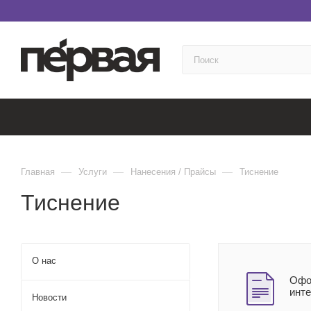
—
—
—
Главная
Услуги
Нанесения / Прайсы
Тиснение
Тиснение
О нас
Офор
инт
Новости