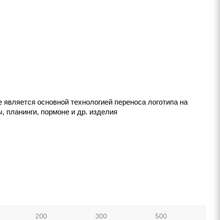
е является основной технологией переноса логотипа на
, планинги, пормоне и др. изделия
200
300
500