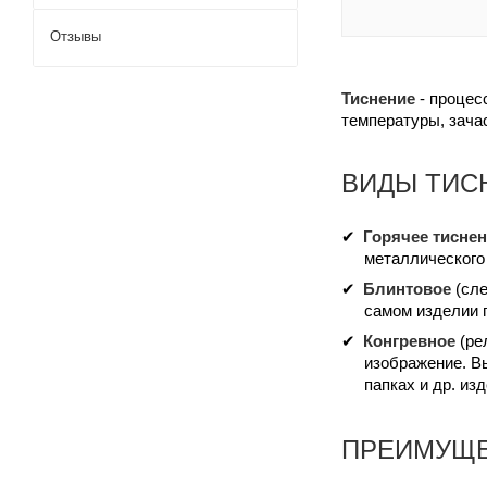
Отзывы
Тиснение
- процес
температуры, зача
ВИДЫ ТИС
Горячее тисне
металлического
Блинтовое
(сле
самом изделии п
Конгревное
(ре
изображение. Вы
папках и др. из
ПРЕИМУЩЕ