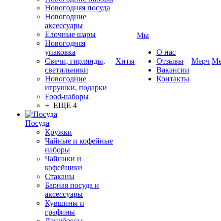
Новогодняя посуда
Новогодние
аксессуары
Елочные шары
Мы
Новогодняя
упаковка
О нас
Свечи, гирлянды,
Хиты
Отзывы
Мерч
Ме
светильники
Вакансии
Новогодние
Контакты
игрушки, подарки
Food-наборы
+ ЕЩЕ 4
Посуда
Кружки
Чайные и кофейные
наборы
Чайники и
кофейники
Стаканы
Барная посуда и
аксессуары
Кувшины и
графины
Ланчбоксы