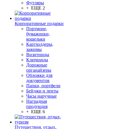
Футляры
+ ЕЩЕ 2
Корпоративные подарки
Портмоне,
бумажники,
кошельки
Картхолдеры,
зажимы
Визитницы
Ключницы
Дорожные
органайзеры
Обложки для
документов
Папки, портфели
Бейджи и ленты
Часы наручные
Наградная
продукция
+ ЕЩЕ 6
Путешествия, отдых,