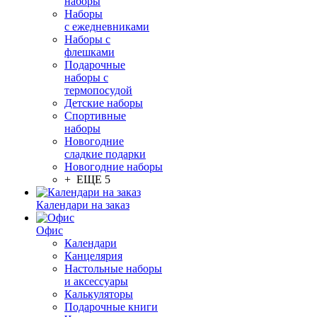
наборы
Наборы
с ежедневниками
Наборы с
флешками
Подарочные
наборы с
термопосудой
Детские наборы
Спортивные
наборы
Новогодние
сладкие подарки
Новогодние наборы
+ ЕЩЕ 5
Календари на заказ
Офис
Календари
Канцелярия
Настольные наборы
и аксессуары
Калькуляторы
Подарочные книги