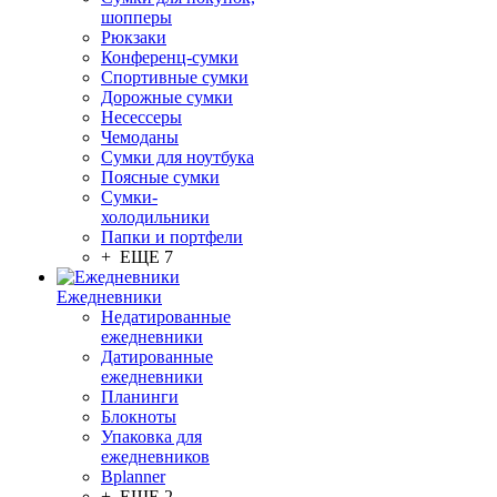
шопперы
Рюкзаки
Конференц-сумки
Спортивные сумки
Дорожные сумки
Несессеры
Чемоданы
Сумки для ноутбука
Поясные сумки
Сумки-
холодильники
Папки и портфели
+ ЕЩЕ 7
Ежедневники
Недатированные
ежедневники
Датированные
ежедневники
Планинги
Блокноты
Упаковка для
ежедневников
Bplanner
+ ЕЩЕ 2