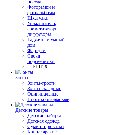
посуда
Фоторамки и
фотоальбомы
Шкатулки
Увлажнители,
ароматизаторы,
диффузоры
Гаджеты и умный
дом
Фартуки
Свечи,
подсвечники
+ ЕЩЕ 6
Зонты
Зонты-трости
Зонты складные
Оригинальные
Противоштормовые
Детские товары
Детские наборы
Детская одежда
Сумки и рюкзаки
Канцелярские