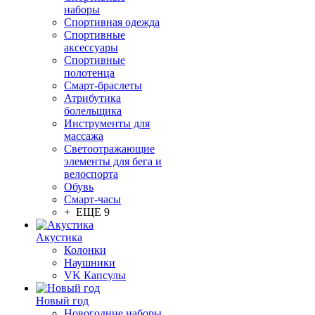
наборы
Спортивная одежда
Спортивные
аксессуары
Спортивные
полотенца
Смарт-браслеты
Атрибутика
болельщика
Инструменты для
массажа
Светоотражающие
элементы для бега и
велоспорта
Обувь
Смарт-часы
+ ЕЩЕ 9
Акустика
Колонки
Наушники
VK Капсулы
Новый год
Новогодние наборы