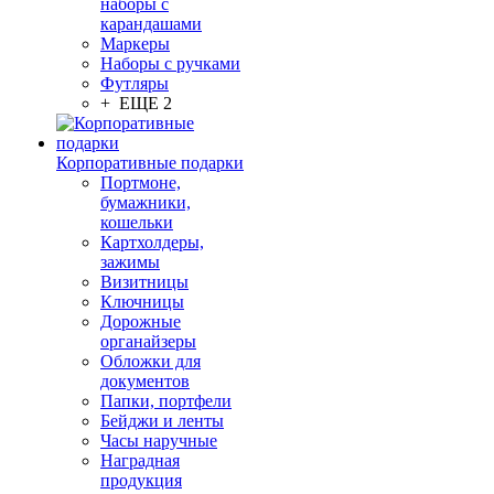
наборы с
карандашами
Маркеры
Наборы с ручками
Футляры
+ ЕЩЕ 2
Корпоративные подарки
Портмоне,
бумажники,
кошельки
Картхолдеры,
зажимы
Визитницы
Ключницы
Дорожные
органайзеры
Обложки для
документов
Папки, портфели
Бейджи и ленты
Часы наручные
Наградная
продукция