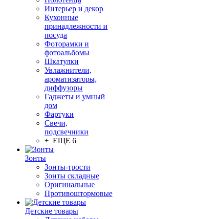
Интерьер и декор
Кухонные
принадлежности и
посуда
Фоторамки и
фотоальбомы
Шкатулки
Увлажнители,
ароматизаторы,
диффузоры
Гаджеты и умный
дом
Фартуки
Свечи,
подсвечники
+ ЕЩЕ 6
Зонты
Зонты-трости
Зонты складные
Оригинальные
Противоштормовые
Детские товары