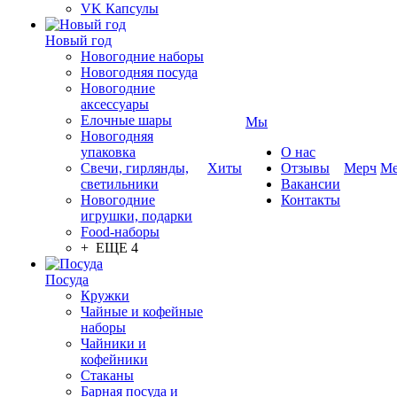
VK Капсулы
Новый год
Новогодние наборы
Новогодняя посуда
Новогодние
аксессуары
Елочные шары
Мы
Новогодняя
упаковка
О нас
Свечи, гирлянды,
Хиты
Отзывы
Мерч
Ме
светильники
Вакансии
Новогодние
Контакты
игрушки, подарки
Food-наборы
+ ЕЩЕ 4
Посуда
Кружки
Чайные и кофейные
наборы
Чайники и
кофейники
Стаканы
Барная посуда и