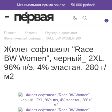
0
—
—
—
Главная
Каталог
Одежда с логотипом
Жилет женский софтшелл RACE BW WOMEN 280
Жилет софтшелл "Race
BW Women", черный_ 2XL,
96% п/э, 4% эластан, 280 г/
м2