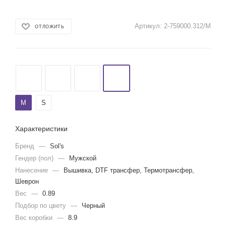
Артикул:
2-759000.312/M
ОТЛОЖИТЬ
M
S
Характеристики
Бренд
—
Sol's
Гендер (пол)
—
Мужской
Нанесение
—
Вышивка, DTF трансфер, Термотрансфер,
Шеврон
Вес
—
0.89
Подбор по цвету
—
Черный
Вес коробки
—
8.9