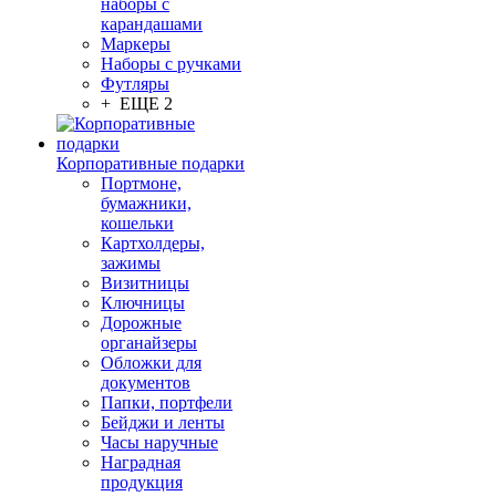
наборы с
карандашами
Маркеры
Наборы с ручками
Футляры
+ ЕЩЕ 2
Корпоративные подарки
Портмоне,
бумажники,
кошельки
Картхолдеры,
зажимы
Визитницы
Ключницы
Дорожные
органайзеры
Обложки для
документов
Папки, портфели
Бейджи и ленты
Часы наручные
Наградная
продукция