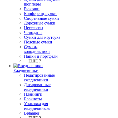
шопперы
Рюкзаки
Конференц-сумки
Спортивные сумки
Дорожные сумки
Несессеры
Чемоданы
Сумки для ноутбука
Поясные сумки
Сумки-
холодильники
Папки и портфели
+ ЕЩЕ 7
Ежедневники
Недатированные
ежедневники
Датированные
ежедневники
Планинги
Блокноты
Упаковка для
ежедневников
Bplanner
+ ЕЩЕ 2