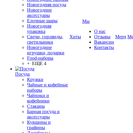
Новогодняя посуда
Новогодние
аксессуары
Елочные шары
Мы
Новогодняя
упаковка
О нас
Свечи, гирлянды,
Хиты
Отзывы
Мерч
Ме
светильники
Вакансии
Новогодние
Контакты
игрушки, подарки
Food-наборы
+ ЕЩЕ 4
Посуда
Кружки
Чайные и кофейные
наборы
Чайники и
кофейники
Стаканы
Барная посуда и
аксессуары
Кувшины и
графины
Ланчбоксы