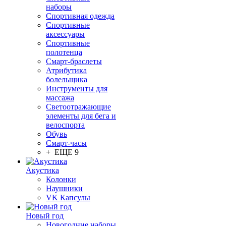
наборы
Спортивная одежда
Спортивные
аксессуары
Спортивные
полотенца
Смарт-браслеты
Атрибутика
болельщика
Инструменты для
массажа
Светоотражающие
элементы для бега и
велоспорта
Обувь
Смарт-часы
+ ЕЩЕ 9
Акустика
Колонки
Наушники
VK Капсулы
Новый год
Новогодние наборы