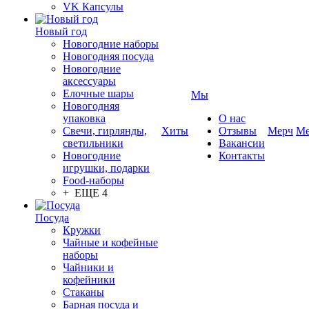
VK Капсулы
Новый год
Новогодние наборы
Новогодняя посуда
Новогодние
аксессуары
Елочные шары
Мы
Новогодняя
упаковка
О нас
Свечи, гирлянды,
Хиты
Отзывы
Мерч
Ме
светильники
Вакансии
Новогодние
Контакты
игрушки, подарки
Food-наборы
+ ЕЩЕ 4
Посуда
Кружки
Чайные и кофейные
наборы
Чайники и
кофейники
Стаканы
Барная посуда и