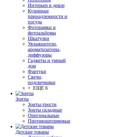
Интерьер и декор
Кухонные
принадлежности и
посуда
Фоторамки и
фотоальбомы
Шкатулки
Увлажнители,
ароматизаторы,
диффузоры
Гаджеты и умный
дом
Фартуки
Свечи,
подсвечники
+ ЕЩЕ 6
Зонты
Зонты-трости
Зонты складные
Оригинальные
Противоштормовые
Детские товары