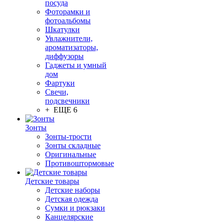
посуда
Фоторамки и
фотоальбомы
Шкатулки
Увлажнители,
ароматизаторы,
диффузоры
Гаджеты и умный
дом
Фартуки
Свечи,
подсвечники
+ ЕЩЕ 6
Зонты
Зонты-трости
Зонты складные
Оригинальные
Противоштормовые
Детские товары
Детские наборы
Детская одежда
Сумки и рюкзаки
Канцелярские