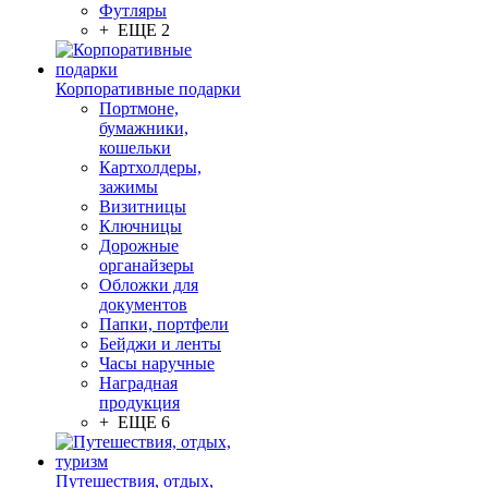
Футляры
+ ЕЩЕ 2
Корпоративные подарки
Портмоне,
бумажники,
кошельки
Картхолдеры,
зажимы
Визитницы
Ключницы
Дорожные
органайзеры
Обложки для
документов
Папки, портфели
Бейджи и ленты
Часы наручные
Наградная
продукция
+ ЕЩЕ 6
Путешествия, отдых,