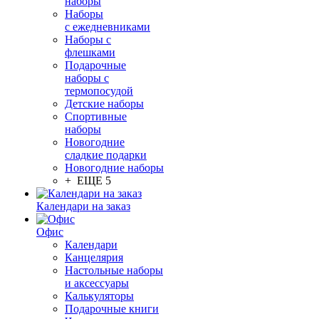
наборы
Наборы
с ежедневниками
Наборы с
флешками
Подарочные
наборы с
термопосудой
Детские наборы
Спортивные
наборы
Новогодние
сладкие подарки
Новогодние наборы
+ ЕЩЕ 5
Календари на заказ
Офис
Календари
Канцелярия
Настольные наборы
и аксессуары
Калькуляторы
Подарочные книги