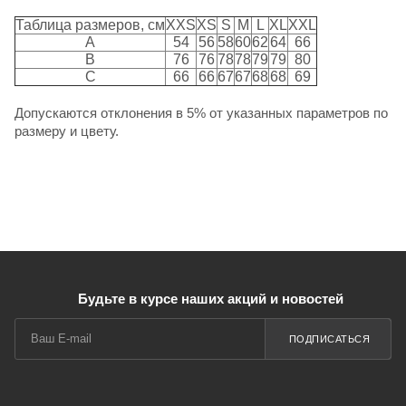
Таблица размеров, см
XXS
XS
S
M
L
XL
XXL
A
54
56
58
60
62
64
66
B
76
76
78
78
79
79
80
C
66
66
67
67
68
68
69
Допускаются отклонения в 5% от указанных параметров по
размеру и цвету.
Будьте в курсе наших акций и новостей
ПОДПИСАТЬСЯ