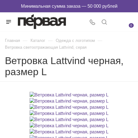
0
—
—
—
Главная
Каталог
Одежда с логотипом
Ветровка светоотражающая Lattvind, серая
Ветровка Lattvind черная,
размер L