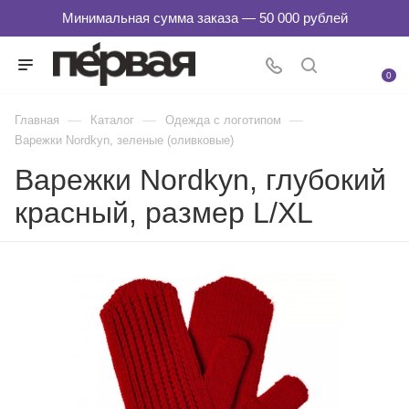
0
—
—
—
Главная
Каталог
Одежда с логотипом
Варежки Nordkyn, зеленые (оливковые)
Варежки Nordkyn, глубокий
красный, размер L/XL