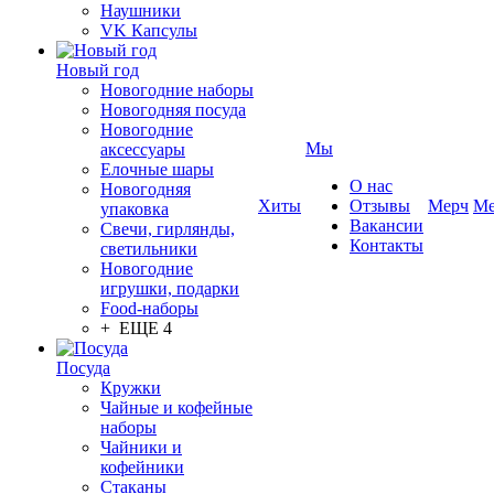
Наушники
VK Капсулы
Новый год
Новогодние наборы
Новогодняя посуда
Новогодние
Мы
аксессуары
Елочные шары
О нас
Новогодняя
Хиты
Отзывы
Мерч
Ме
упаковка
Вакансии
Свечи, гирлянды,
Контакты
светильники
Новогодние
игрушки, подарки
Food-наборы
+ ЕЩЕ 4
Посуда
Кружки
Чайные и кофейные
наборы
Чайники и
кофейники
Стаканы