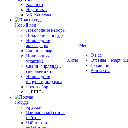
Колонки
Наушники
VK Капсулы
Новый год
Новогодние наборы
Новогодняя посуда
Новогодние
Мы
аксессуары
Елочные шары
О нас
Новогодняя
Хиты
Отзывы
Мерч
Ме
упаковка
Вакансии
Свечи, гирлянды,
Контакты
светильники
Новогодние
игрушки, подарки
Food-наборы
+ ЕЩЕ 4
Посуда
Кружки
Чайные и кофейные
наборы
Чайники и
кофейники