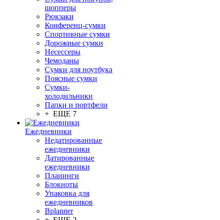
шопперы
Рюкзаки
Конференц-сумки
Спортивные сумки
Дорожные сумки
Несессеры
Чемоданы
Сумки для ноутбука
Поясные сумки
Сумки-
холодильники
Папки и портфели
+ ЕЩЕ 7
Ежедневники
Недатированные
ежедневники
Датированные
ежедневники
Планинги
Блокноты
Упаковка для
ежедневников
Bplanner
+ ЕЩЕ 2