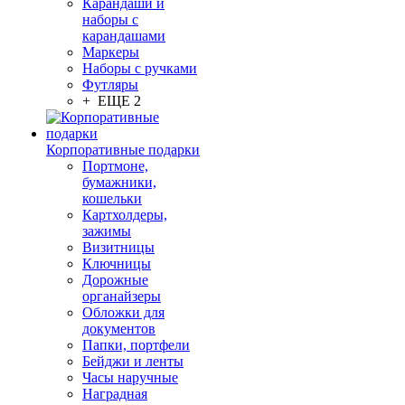
Карандаши и
наборы с
карандашами
Маркеры
Наборы с ручками
Футляры
+ ЕЩЕ 2
Корпоративные подарки
Портмоне,
бумажники,
кошельки
Картхолдеры,
зажимы
Визитницы
Ключницы
Дорожные
органайзеры
Обложки для
документов
Папки, портфели
Бейджи и ленты
Часы наручные
Наградная