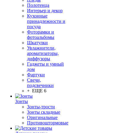
Полотенца
Интерьер и декор
Кухонные
принадлежности и
посуда
Фоторамки и
фотоальбомы
Шкатулки
Увлажнители,
ароматизаторы,
диффузоры
Гаджеты и умный
дом
Фартуки
Свечи,
подсвечники
+ ЕЩЕ 6
Зонты
Зонты-трости
Зонты складные
Оригинальные
Противоштормовые