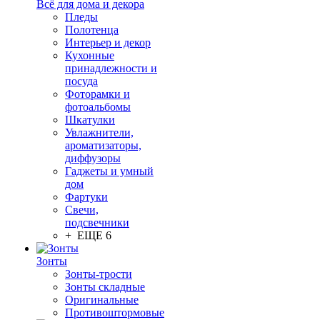
Всё для дома и декора
Пледы
Полотенца
Интерьер и декор
Кухонные
принадлежности и
посуда
Фоторамки и
фотоальбомы
Шкатулки
Увлажнители,
ароматизаторы,
диффузоры
Гаджеты и умный
дом
Фартуки
Свечи,
подсвечники
+ ЕЩЕ 6
Зонты
Зонты-трости
Зонты складные
Оригинальные
Противоштормовые