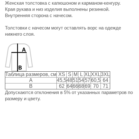
Женская толстовка с капюшоном и карманом-кенгуру.
Края рукава и низ изделия выполнены резинкой.
Внутренняя сторона с начесом.
Толстовки с начесом могут оставлять ворс на одежде
нижнего слоя.
Таблица размеров, см
XS
S
M
L
XL
XXL
3XL
A
45,5
48
51
54
57
60,5
64
B
62
64
66
68
69
70
71
Допускаются отклонения в 5% от указанных параметров по
размеру и цвету.