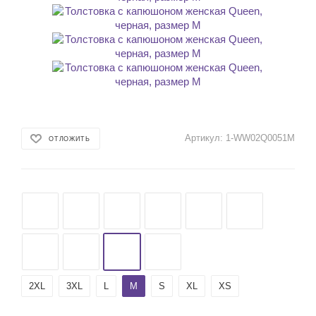
Артикул:
1-WW02Q0051M
ОТЛОЖИТЬ
2XL
3XL
L
M
S
XL
XS