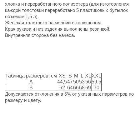
хлопка и переработанного полиэстера (для изготовления
каждой толстовки переработано 5 пластиковых бутылок
объемом 1,5 л).
Женская толстовка на молнии с капюшоном.
Края рукава и низ изделия выполнены резинкой.
Внутренняя сторона без начеса.
Таблица размеров, см
XS
S
M
L
XL
XXL
A
44,5
47
50
53
56
59,5
B
62
64
66
68
69
70
Допускаются отклонения в 5% от указанных параметров по
размеру и цвету.