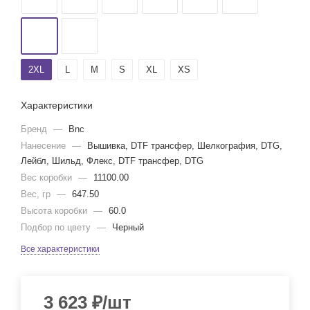
2XL
L
M
S
XL
XS
Характеристики
Бренд
—
Bnc
Нанесение
—
Вышивка, DTF трансфер, Шелкография, DTG,
Лейбл, Шильд, Флекс, DTF трансфер, DTG
Вес коробки
—
11100.00
Вес, гр
—
647.50
Высота коробки
—
60.0
Подбор по цвету
—
Черный
Все характеристики
3 623
₽
/шт