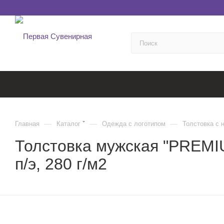
—
—
—
Главная
Каталог
Одежда с логотипом
Толстовка с
Толстовка мужская "PREM
п/э, 280 г/м2