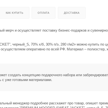
КАК КУПИТЬ
ОПЛАТА
ДОСТАВКА
й мерч и осуществляет поставку бизнес-подарков и сувенирно
", черный_S, 70% х/б, 30% п/э, 280 г/м2» можно купить по ц
у осуществляем оперативно по всей РФ. Материал – полиэстер, 
может создать концепцию подарочного набора или забрендирова
ь с уже готовыми материалами.
нальный менеджер подробнее расскажет про товар, опишет пре
товка мужская "PREMIUM HOODED SWEAT JACKET", черный_S, 70