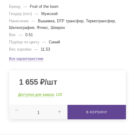
Бренд
—
Fruit of the loom
Гендер (пол)
—
Мужской
Нанесение
—
Вышивка, DTF трансфер, Термотрансфер,
Шелкография, Флекс, Шеврон
Вес
—
0.51
Подбор по цвету
—
Синий
Вес коробки
—
11.53
Все характеристики
1 655
₽
/шт
Доступно для заказа
: 120
В КОРЗИНУ