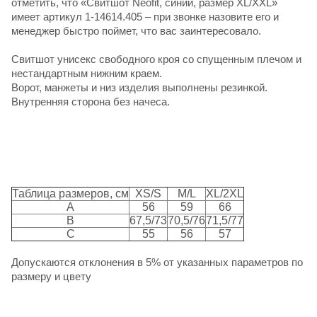
отметить, что «Свитшот Neofit, синий, размер XL/XXL»
имеет артикул 1-14614.405 – при звонке назовите его и
менеджер быстро поймет, что вас заинтересовало.
Свитшот унисекс свободного кроя со спущенным плечом и
нестандартным нижним краем.
Ворот, манжеты и низ изделия выполнены резинкой.
Внутренняя сторона без начеса.
Таблица размеров, см
XS/S
M/L
XL/2XL
A
56
59
66
B
67,5/73
70,5/76
71,5/77
C
55
56
57
Допускаются отклонения в 5% от указанных параметров по
размеру и цвету