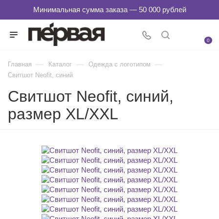
0
—
—
—
Главная
Каталог
Одежда с логотипом
Свитшот Neofit, синий
Свитшот Neofit, синий,
размер XL/XXL