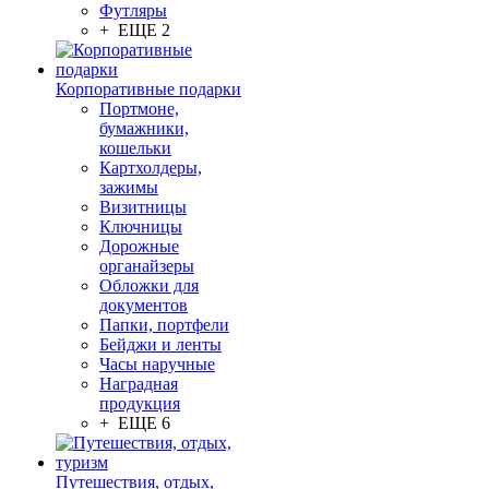
Футляры
+ ЕЩЕ 2
Корпоративные подарки
Портмоне,
бумажники,
кошельки
Картхолдеры,
зажимы
Визитницы
Ключницы
Дорожные
органайзеры
Обложки для
документов
Папки, портфели
Бейджи и ленты
Часы наручные
Наградная
продукция
+ ЕЩЕ 6
Путешествия, отдых,