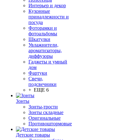
Интерьер и декор
Кухонные
принадлежности и
посуда
Фоторамки и
фотоальбомы
Шкатулки
Увлажнители,
ароматизаторы,
диффузоры
Гаджеты и умный
дом
Фартуки
Свечи,
подсвечники
+ ЕЩЕ 6
Зонты
Зонты-трости
Зонты складные
Оригинальные
Противоштормовые
Детские товары