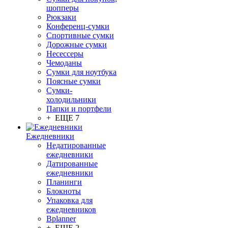
шопперы
Рюкзаки
Конференц-сумки
Спортивные сумки
Дорожные сумки
Несессеры
Чемоданы
Сумки для ноутбука
Поясные сумки
Сумки-
холодильники
Папки и портфели
+ ЕЩЕ 7
Ежедневники
Недатированные
ежедневники
Датированные
ежедневники
Планинги
Блокноты
Упаковка для
ежедневников
Bplanner
+ ЕЩЕ 2