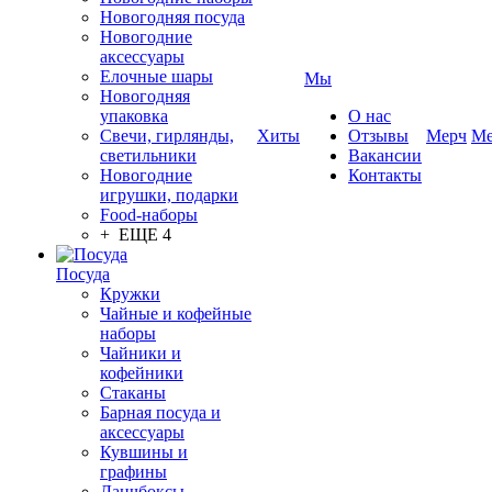
Новогодняя посуда
Новогодние
аксессуары
Елочные шары
Мы
Новогодняя
упаковка
О нас
Свечи, гирлянды,
Хиты
Отзывы
Мерч
Ме
светильники
Вакансии
Новогодние
Контакты
игрушки, подарки
Food-наборы
+ ЕЩЕ 4
Посуда
Кружки
Чайные и кофейные
наборы
Чайники и
кофейники
Стаканы
Барная посуда и
аксессуары
Кувшины и
графины
Ланчбоксы