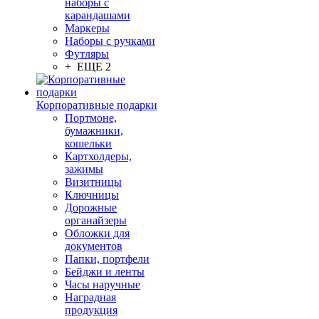
наборы с
карандашами
Маркеры
Наборы с ручками
Футляры
+ ЕЩЕ 2
Корпоративные подарки
Портмоне,
бумажники,
кошельки
Картхолдеры,
зажимы
Визитницы
Ключницы
Дорожные
органайзеры
Обложки для
документов
Папки, портфели
Бейджи и ленты
Часы наручные
Наградная
продукция