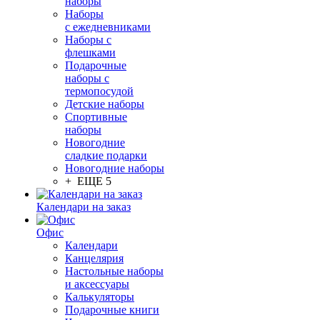
наборы
Наборы
с ежедневниками
Наборы с
флешками
Подарочные
наборы с
термопосудой
Детские наборы
Спортивные
наборы
Новогодние
сладкие подарки
Новогодние наборы
+ ЕЩЕ 5
Календари на заказ
Офис
Календари
Канцелярия
Настольные наборы
и аксессуары
Калькуляторы
Подарочные книги