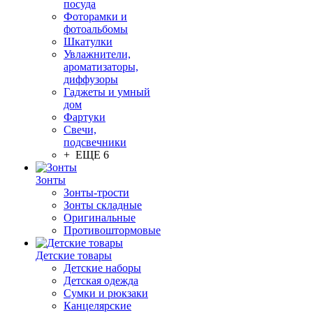
посуда
Фоторамки и
фотоальбомы
Шкатулки
Увлажнители,
ароматизаторы,
диффузоры
Гаджеты и умный
дом
Фартуки
Свечи,
подсвечники
+ ЕЩЕ 6
Зонты
Зонты-трости
Зонты складные
Оригинальные
Противоштормовые
Детские товары
Детские наборы
Детская одежда
Сумки и рюкзаки
Канцелярские