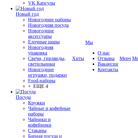
VK Капсулы
Новый год
Новогодние наборы
Новогодняя посуда
Новогодние
аксессуары
Елочные шары
Мы
Новогодняя
упаковка
О нас
Свечи, гирлянды,
Хиты
Отзывы
Мерч
Ме
светильники
Вакансии
Новогодние
Контакты
игрушки, подарки
Food-наборы
+ ЕЩЕ 4
Посуда
Кружки
Чайные и кофейные
наборы
Чайники и
кофейники
Стаканы
Барная посуда и