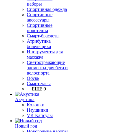
наборы
Спортивная одежда
Спортивные
аксессуары
Спортивные
полотенца
Смарт-браслеты
Атрибутика
болельщика
Инструменты для
массажа
Светоотражающие
элементы для бега и
велоспорта
Обувь
Смарт-часы
+ ЕЩЕ 9
Акустика
Колонки
Наушники
VK Капсулы
Новый год
Новогодние наборы