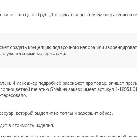
о купить по цене 0 руб. Доставку осуществляем оперативно по 
может создать концепцию подарочного набора или забрендирова
ь с уже готовыми материалами.
нальный менеджер подробнее расскажет про товар, опишет пре
олноцветной печатью Shleif на заказ» имеет артикул 1-18951.01
нтересовало.
суар, который выделит из толпы и завершит образ.
дит в стоимость изделия.
 искусственного атласа, подходящих для сублимационной печа