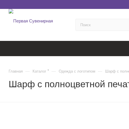
—
—
—
Главная
Каталог
Одежда с логотипом
Шарф с полно
Шарф с полноцветной печат