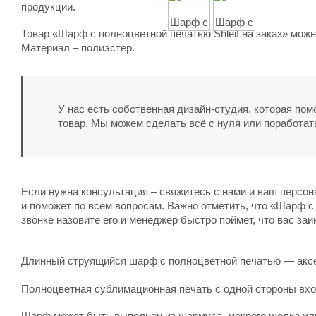
продукции.
Товар «Шарф с полноцветной печатью Shleif на заказ» можн
Материал – полиэстер.
У нас есть собственная дизайн-студия, которая по
товар. Мы можем сделать всё с нуля или поработат
Если нужна консультация – свяжитесь с нами и ваш персо
и поможет по всем вопросам. Важно отметить, что «Шарф с п
звонке назовите его и менеджер быстро поймет, что вас заи
Длинный струящийся шарф с полноцветной печатью — аксес
Полноцветная сублимационная печать с одной стороны вхо
Шарф может быть выполнен из шармуса, мокрого шелка или