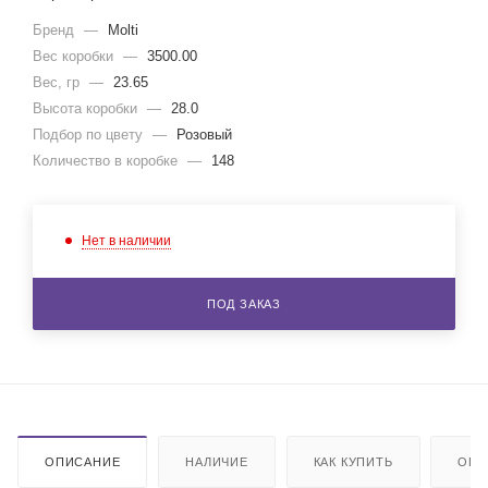
Бренд
—
Molti
Вес коробки
—
3500.00
Вес, гр
—
23.65
Высота коробки
—
28.0
Подбор по цвету
—
Розовый
Количество в коробке
—
148
Нет в наличии
ПОД ЗАКАЗ
ОПИСАНИЕ
НАЛИЧИЕ
КАК КУПИТЬ
ОПЛ