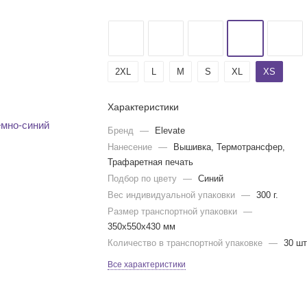
2XL
L
M
S
XL
XS
Характеристики
Бренд
—
Elevate
Нанесение
—
Вышивка, Термотрансфер,
Трафаретная печать
Подбор по цвету
—
Синий
Вес индивидуальной упаковки
—
300 г.
Размер транспортной упаковки
—
350x550x430 мм
Количество в транспортной упаковке
—
30 шт
Все характеристики