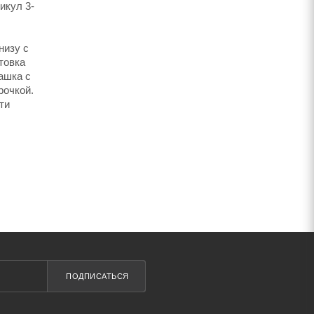
икул 3-
низу с
товка
ашка с
рочкой.
ти
ПОДПИСАТЬСЯ