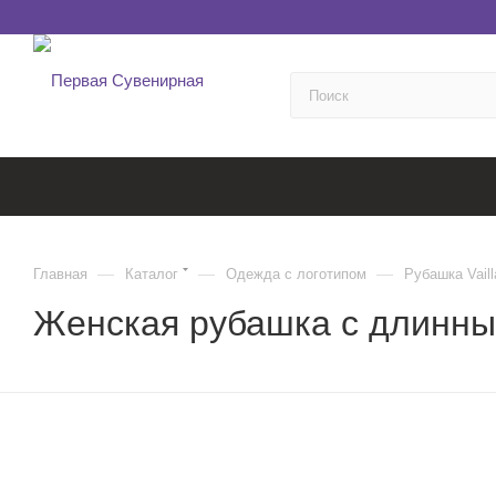
—
—
—
Главная
Каталог
Одежда с логотипом
Рубашка Vaill
Женская рубашка с длинным