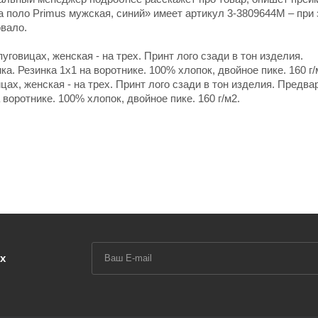
 поло Primus мужская, синий» имеет артикул 3-3809644M – при 
овало.
говицах, женская - на трех. Принт лого сзади в тон изделия.
а. Резинка 1х1 на воротнике. 100% хлопок, двойное пике. 160 г
цах, женская - на трех. Принт лого сзади в тон изделия. Предв
воротнике. 100% хлопок, двойное пике. 160 г/м2.
х