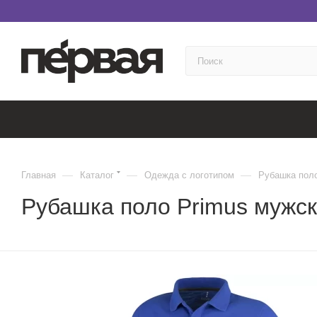
—
—
—
Главная
Каталог
Одежда с логотипом
Рубашка пол
Рубашка поло Primus мужск