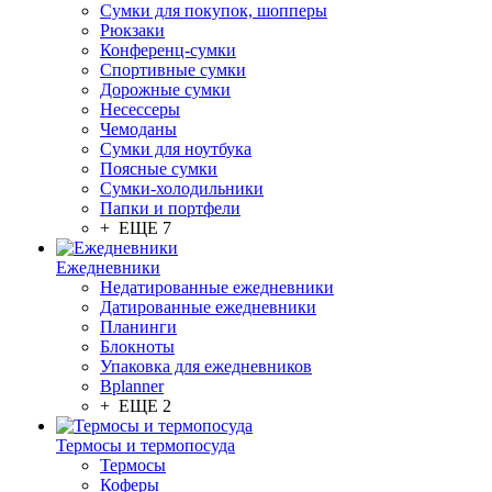
Сумки для покупок, шопперы
Рюкзаки
Конференц-сумки
Спортивные сумки
Дорожные сумки
Несессеры
Чемоданы
Сумки для ноутбука
Поясные сумки
Сумки-холодильники
Папки и портфели
+ ЕЩЕ 7
Ежедневники
Недатированные ежедневники
Датированные ежедневники
Планинги
Блокноты
Упаковка для ежедневников
Bplanner
+ ЕЩЕ 2
Термосы и термопосуда
Термосы
Коферы