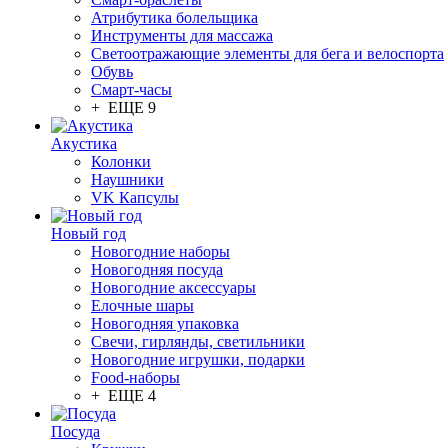
Атрибутика болельщика
Инструменты для массажа
Светоотражающие элементы для бега и велоспорта
Обувь
Смарт-часы
+ ЕЩЕ 9
Акустика
Колонки
Наушники
VK Капсулы
Новый год
Новогодние наборы
Новогодняя посуда
Новогодние аксессуары
Елочные шары
Новогодняя упаковка
Свечи, гирлянды, светильники
Новогодние игрушки, подарки
Food-наборы
+ ЕЩЕ 4
Посуда