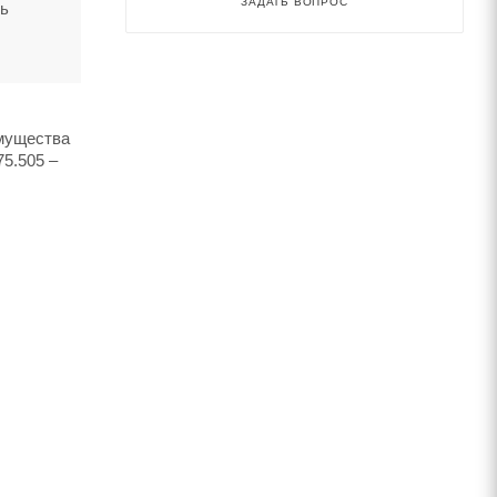
ЗАДАТЬ ВОПРОС
ть
имущества
75.505 –