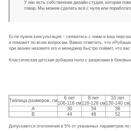
У нас есть собственная дизайн-студия, которая по
товар. Мы можем сделать всё с нуля или поработат
Если нужна консультация – свяжитесь с нами и ваш персо
и поможет по всем вопросам. Важно отметить, что «Рубашка 
при звонке назовите его и менеджер быстро поймет, что вас
Классическая детская рубашка поло с разрезами в боковых 
6 лет
8 лет
10 лет
Таблица размеров, см
106-116 см
118-128 см
130-140 см
A
30
34
38
B
44
48
52
Допускаются отклонения в 5% от указанных параметров по 