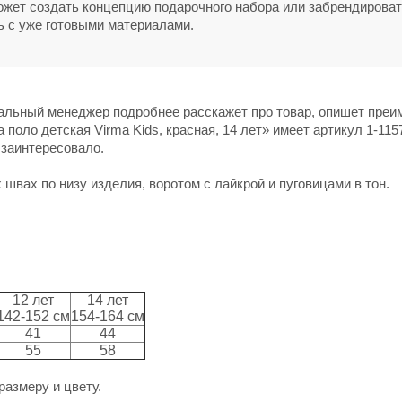
может создать концепцию подарочного набора или забрендирова
ь с уже готовыми материалами.
нальный менеджер подробнее расскажет про товар, опишет пре
поло детская Virma Kids, красная, 14 лет» имеет артикул 1-115
 заинтересовало.
швах по низу изделия, воротом с лайкрой и пуговицами в тон.
12 лет
14 лет
142-152 см
154-164 см
41
44
55
58
размеру и цвету.