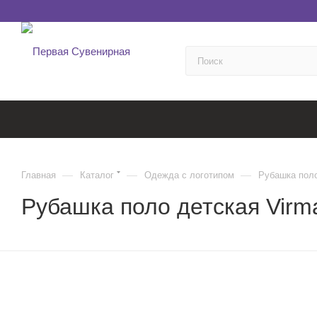
—
—
—
Главная
Каталог
Одежда с логотипом
Рубашка поло
Рубашка поло детская Virma