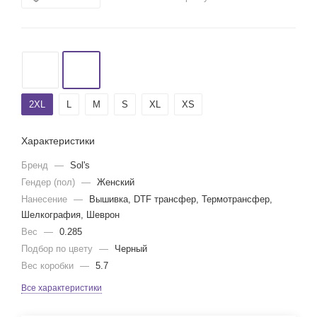
2XL
L
M
S
XL
XS
Характеристики
Бренд
—
Sol's
Гендер (пол)
—
Женский
Нанесение
—
Вышивка, DTF трансфер, Термотрансфер,
Шелкография, Шеврон
Вес
—
0.285
Подбор по цвету
—
Черный
Вес коробки
—
5.7
Все характеристики