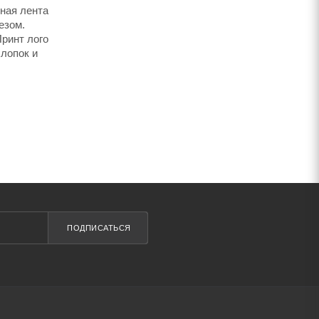
сная лента
езом.
Принт лого
хлопок и
ПОДПИСАТЬСЯ