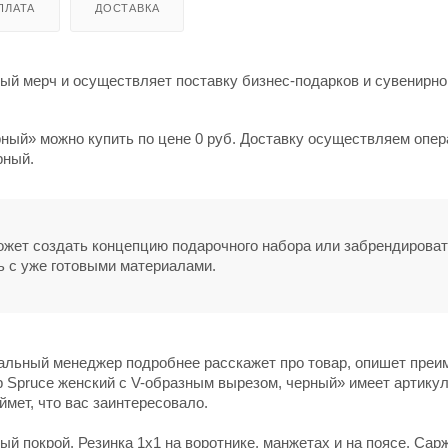
ПЛАТА
ДОСТАВКА
й мерч и осуществляет поставку бизнес-подарков и сувенирно
ный» можно купить по цене 0 руб. Доставку осуществляем опер
рный.
может создать концепцию подарочного набора или забрендирова
ь с уже готовыми материалами.
нальный менеджер подробнее расскажет про товар, опишет пре
р Spruce женский с V-образным вырезом, черный» имеет артикул
ймет, что вас заинтересовало.
й покрой. Резинка 1х1 на воротнике, манжетах и на поясе. Са