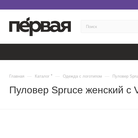
—
—
—
Главная
Каталог
Одежда с логотипом
Пуловер Spru
Пуловер Spruce женский с