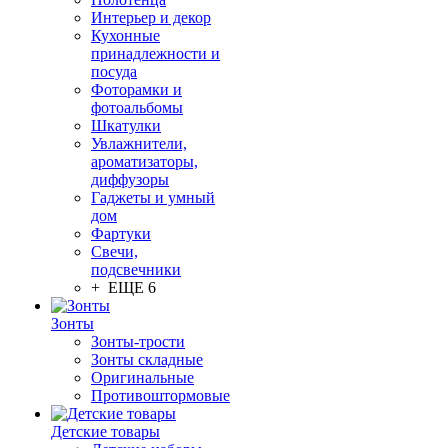
Интерьер и декор
Кухонные
принадлежности и
посуда
Фоторамки и
фотоальбомы
Шкатулки
Увлажнители,
ароматизаторы,
диффузоры
Гаджеты и умный
дом
Фартуки
Свечи,
подсвечники
+ ЕЩЕ 6
Зонты
Зонты-трости
Зонты складные
Оригинальные
Противоштормовые
Детские товары