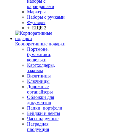
наборы с
карандашами
Маркеры
Наборы с ручками
Футляры
+ ЕЩЕ 2
Корпоративные подарки
Портмоне,
бумажники,
кошельки
Картхолдеры,
зажимы
Визитницы
Ключницы
Дорожные
органайзеры
Обложки для
документов
Папки, портфели
Бейджи и ленты
Часы наручные
Наградная
продукция