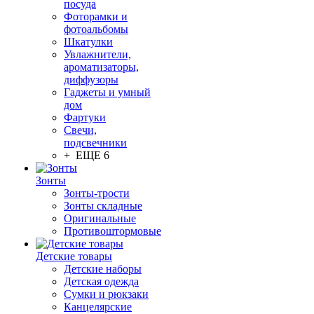
посуда
Фоторамки и
фотоальбомы
Шкатулки
Увлажнители,
ароматизаторы,
диффузоры
Гаджеты и умный
дом
Фартуки
Свечи,
подсвечники
+ ЕЩЕ 6
Зонты
Зонты-трости
Зонты складные
Оригинальные
Противоштормовые
Детские товары
Детские наборы
Детская одежда
Сумки и рюкзаки
Канцелярские