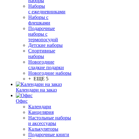
наборы
Наборы
с ежедневниками
Наборы с
флешками
Подарочные
наборы с
термопосудой
Детские наборы
Спортивные
наборы
Новогодние
сладкие подарки
Новогодние наборы
+ ЕЩЕ 5
Календари на заказ
Офис
Календари
Канцелярия
Настольные наборы
и аксессуары
Калькуляторы
Подарочные книги