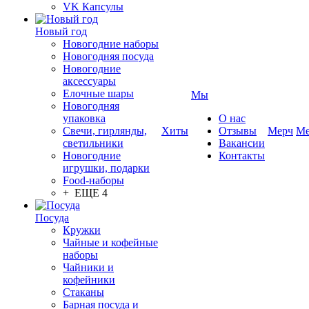
VK Капсулы
Новый год
Новогодние наборы
Новогодняя посуда
Новогодние
аксессуары
Елочные шары
Мы
Новогодняя
упаковка
О нас
Свечи, гирлянды,
Хиты
Отзывы
Мерч
Ме
светильники
Вакансии
Новогодние
Контакты
игрушки, подарки
Food-наборы
+ ЕЩЕ 4
Посуда
Кружки
Чайные и кофейные
наборы
Чайники и
кофейники
Стаканы
Барная посуда и