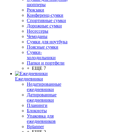
шопперы
Рюкзаки
Конференц-сумки
Спортивные сумки
Дорожные сумки
Несессеры
Чемоданы
Сумки для ноутбука
Поясные сумки
Сумки-
холодильники
Папки и портфели
+ ЕЩЕ 7
Ежедневники
Недатированные
ежедневники
Датированные
ежедневники
Планинги
Блокноты
Упаковка для
ежедневников
Bplanner
+ ЕЩЕ 2