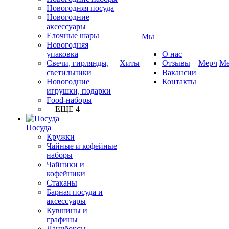
Новогодняя посуда
Новогодние
аксессуары
Елочные шары
Мы
Новогодняя
упаковка
О нас
Свечи, гирлянды,
Хиты
Отзывы
Мерч
Ме
светильники
Вакансии
Новогодние
Контакты
игрушки, подарки
Food-наборы
+ ЕЩЕ 4
Посуда
Кружки
Чайные и кофейные
наборы
Чайники и
кофейники
Стаканы
Барная посуда и
аксессуары
Кувшины и
графины
Ланчбоксы