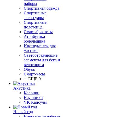
наборы
Спортивная одежда
Спортивные
аксессуары
Спортивные
полотенца
Смарт-браслеты
Атрибутика
болельщика
Инструменты для
массажа
Светоотражающие
элементы для бега и
велоспорта
Обувь
Смарт-часы
+ ЕЩЕ 9
Акустика
Колонки
Наушники
VK Капсулы
Новый год
Новогодние наборы