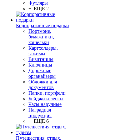
Футляры
+ ЕЩЕ 2
Корпоративные подарки
Портмоне,
бумажники,
кошельки
Картхолдеры,
зажимы
Визитницы
Ключницы
Дорожные
органайзеры
Обложки для
документов
Папки, портфели
Бейджи и ленты
Часы наручные
Наградная
продукция
+ ЕЩЕ 6
Путешествия, отдых,