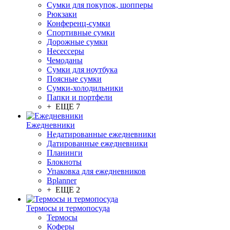
Сумки для покупок, шопперы
Рюкзаки
Конференц-сумки
Спортивные сумки
Дорожные сумки
Несессеры
Чемоданы
Сумки для ноутбука
Поясные сумки
Сумки-холодильники
Папки и портфели
+ ЕЩЕ 7
Ежедневники
Недатированные ежедневники
Датированные ежедневники
Планинги
Блокноты
Упаковка для ежедневников
Bplanner
+ ЕЩЕ 2
Термосы и термопосуда
Термосы
Коферы