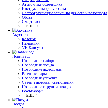
Атрибутика болельщика
Инструменты для массажа
Светоотражающие элементы для бега и велоспорта
Обувь
Смарт-часы
+ ЕЩЕ 9
Акустика
Колонки
Наушники
VK Капсулы
Новый год
Новогодние наборы
Новогодняя посуда
Новогодние аксессуары
Елочные шары
Новогодняя упаковка
Свечи, гирлянды, светильники
Новогодние игрушки, подарки
Food-наборы
+ ЕЩЕ 4
Посуда